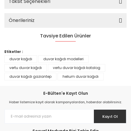
Taksit Seçenekleri
Önerileriniz
Tavsiye Edilen Ürünler
%25
Etiketler :
duvar kağıdı
duvar kağıdı modelleri
vertu duvar kağıdı
vertu duvar kağıdı katalog
duvar kağıdı gaziantep
helium duvar kağıdı
E-Bülten'e Kayıt Olun
Haber listemize kayıt olarak kampanyalardan, haberdar olabilirsiniz.
Kayıt Ol
Prime ArtDECO Duvar Kağıdı Tutkalı 500 gr