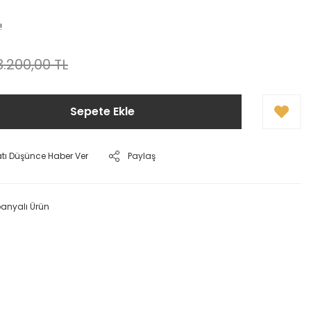
!
3.200,00 TL
Sepete Ekle
atı Düşünce Haber Ver
Paylaş
nyalı Ürün