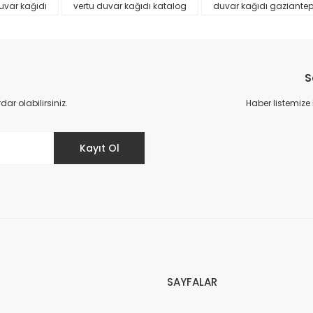
uvar kağıdı
vertu duvar kağıdı katalog
duvar kağıdı gaziante
S
r olabilirsiniz.
Haber listemize
Gönder
Kayıt Ol
SAYFALAR