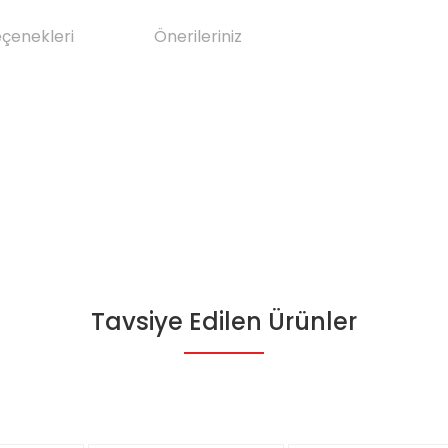
eçenekleri
Önerileriniz
Tavsiye Edilen Ürünler
da yetersiz gördüğünüz noktaları öneri formunu kullanarak tarafımıza il
Bu ürüne ilk yorumu siz yapın!
Yorum Yaz