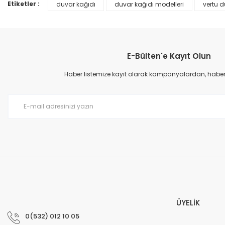
Ürün bilgilerinde hatalar bulunuyor.
Etiketler :
duvar kağıdı
duvar kağıdı modelleri
vertu d
Ürün fiyatı diğer sitelerden daha pahalı.
Bu ürüne benzer farklı alternatifler olmalı.
E-Bülten'e Kayıt Olun
Haber listemize kayıt olarak kampanyalardan, haberda
Prime ArtDECO Duvar Kağıdı Tutkalı 500 gr
149,00 TL
199,00 TL
ÜYELİK
0(532) 012 10 05