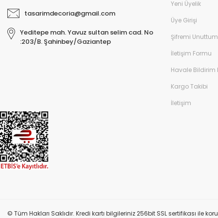
Yeni Üyelik
tasarimdecoria@gmail.com
Üye Girişi
Yeditepe mah. Yavuz sultan selim cad. No
Şifremi Unuttum
:203/B. Şahinbey/Gaziantep
İletişim Formu
Havale Bildirim
Kargo Takibi
İletişim
© Tüm Hakları Saklıdır. Kredi kartı bilgileriniz 256bit SSL sertifikası ile k