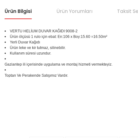
Ürün Bilgisi
Ürün Yorumları
Taksit S
VERTU HELİUM DUVAR KAĞIDI 9008-2
Ürün ölçüsü 1 rulo için ebat: En:106 x Boy:15.60 =16.50m²
Yerli Duvar Kağıdı
Ürün leke ve kir tutmaz, silinebilir.
Kullanım süresi uzundur.
Gaziantep ili içerisinde uygulama ve montaj hizmeti vermekteyiz.
Toptan Ve Perakende Satışımız Vardır.
Bu ürünün fiyat bilgisi, resim, ürün açıklamalarında ve diğer konular
Görüş ve önerileriniz için teşekkür ederiz.
Ürün resmi kalitesiz, bozuk veya görüntülenemiyor.
%25
Ürün açıklamasında eksik bilgiler bulunuyor.