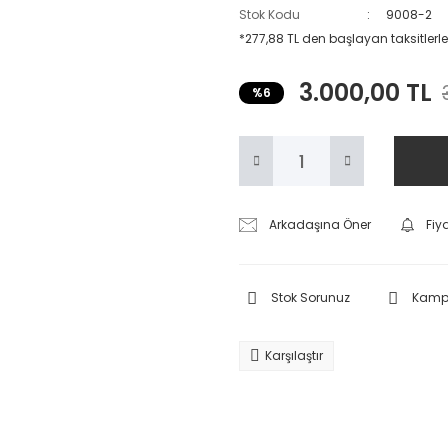
Stok Kodu
9008-2
*277,88 TL den başlayan taksitlerle
3.000,00 TL
%6
Arkadaşına Öner
Fiy
Stok Sorunuz
Kampa
Karşılaştır