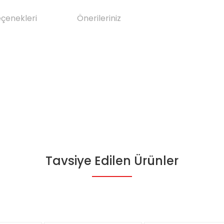
eçenekleri
Önerileriniz
Tavsiye Edilen Ürünler
da yetersiz gördüğünüz noktaları öneri formunu kullanarak tarafımıza il
Bu ürüne ilk yorumu siz yapın!
Yorum Yaz