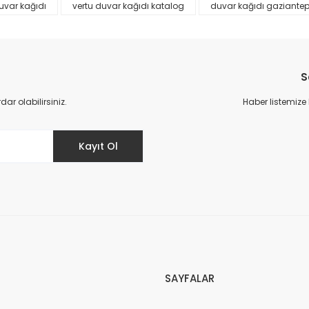
uvar kağıdı
vertu duvar kağıdı katalog
duvar kağıdı gaziante
S
r olabilirsiniz.
Haber listemize
Gönder
Kayıt Ol
SAYFALAR