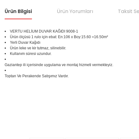
Ürün Bilgisi
Ürün Yorumları
Taksit S
VERTU HELİUM DUVAR KAĞIDI 9008-1
Ürün ölçüsü 1 rulo için ebat: En:106 x Boy:15.60 =16.50m²
Yerli Duvar Kağıdı
Ürün leke ve kir tutmaz, silinebilir.
Kullanım süresi uzundur.
Gaziantep ili içerisinde uygulama ve montaj hizmeti vermekteyiz.
Toptan Ve Perakende Satışımız Vardır.
Bu ürünün fiyat bilgisi, resim, ürün açıklamalarında ve diğer konular
Görüş ve önerileriniz için teşekkür ederiz.
Ürün resmi kalitesiz, bozuk veya görüntülenemiyor.
%25
Ürün açıklamasında eksik bilgiler bulunuyor.