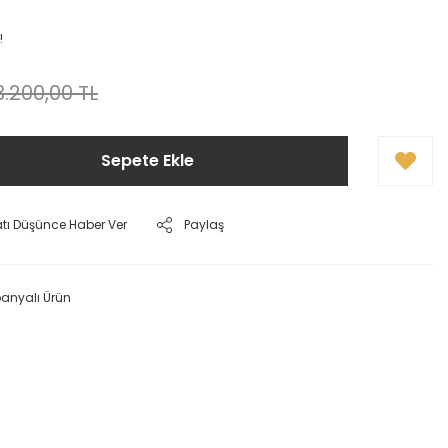
!
3.200,00 TL
Sepete Ekle
atı Düşünce Haber Ver
Paylaş
nyalı Ürün