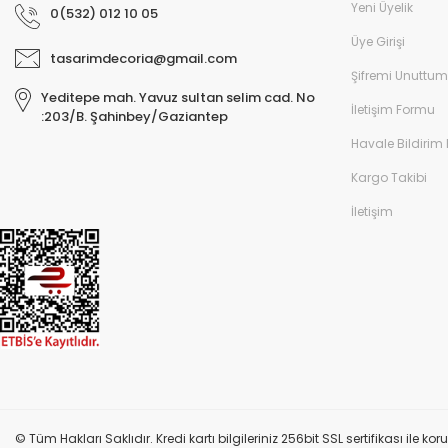
Yeni Üyelik
0(532) 012 10 05
Üye Girişi
tasarimdecoria@gmail.com
Şifremi Unuttum
Yeditepe mah. Yavuz sultan selim cad. No
İletişim Formu
:203/B. Şahinbey/Gaziantep
Havale Bildirim
Kargo Takibi
İletişim
© Tüm Hakları Saklıdır. Kredi kartı bilgileriniz 256bit SSL sertifikası ile k