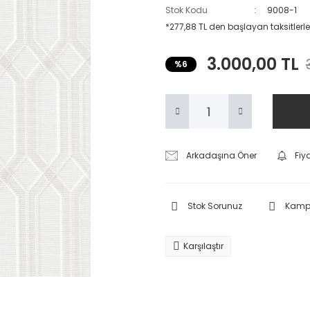
Stok Kodu
9008-1
*277,88 TL den başlayan taksitlerle
3.000,00 TL
%6
Arkadaşına Öner
Fiy
Stok Sorunuz
Kampa
Karşılaştır