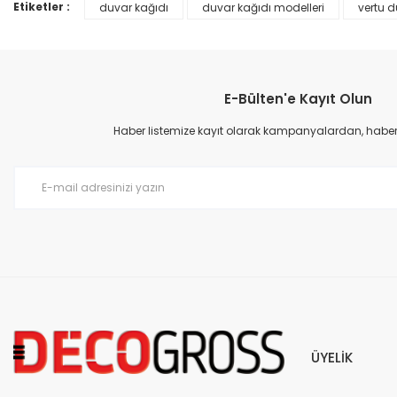
Ürün bilgilerinde hatalar bulunuyor.
Etiketler :
duvar kağıdı
duvar kağıdı modelleri
vertu d
Ürün fiyatı diğer sitelerden daha pahalı.
Bu ürüne benzer farklı alternatifler olmalı.
E-Bülten'e Kayıt Olun
Haber listemize kayıt olarak kampanyalardan, haberda
Prime ArtDECO Duvar Kağıdı Tutkalı 500 gr
149,00 TL
199,00 TL
ÜYELİK