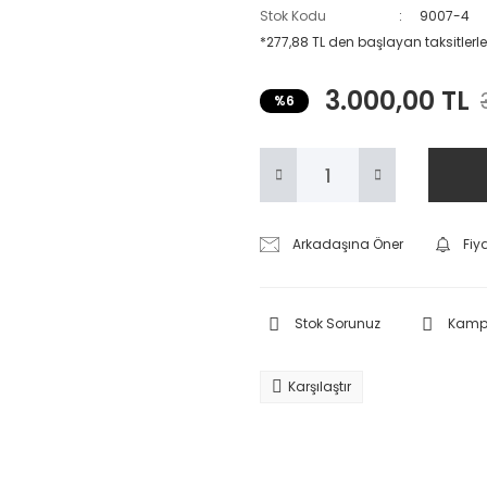
Stok Kodu
9007-4
*277,88 TL den başlayan taksitlerle
3.000,00 TL
%6
Arkadaşına Öner
Fiy
Stok Sorunuz
Kampa
Karşılaştır