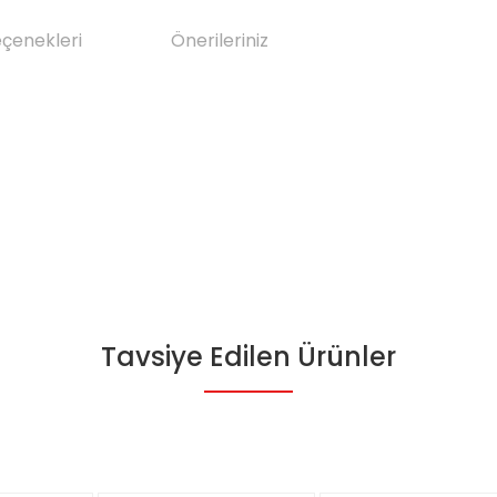
eçenekleri
Önerileriniz
Tavsiye Edilen Ürünler
da yetersiz gördüğünüz noktaları öneri formunu kullanarak tarafımıza il
Bu ürüne ilk yorumu siz yapın!
Yorum Yaz