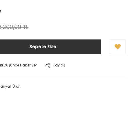
!
3.200,00 TL
Sepete Ekle
atı Düşünce Haber Ver
Paylaş
nyalı Ürün