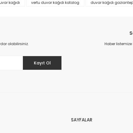
uvar kağıdı
vertu duvar kağıdı katalog
duvar kağıdı gaziante
S
r olabilirsiniz.
Haber listemize
Gönder
Kayıt Ol
SAYFALAR