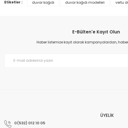
Ürün bilgilerinde hatalar bulunuyor.
Etiketler :
duvar kağıdı
duvar kağıdı modelleri
vertu d
Ürün fiyatı diğer sitelerden daha pahalı.
Bu ürüne benzer farklı alternatifler olmalı.
E-Bülten'e Kayıt Olun
Haber listemize kayıt olarak kampanyalardan, haberda
Prime ArtDECO Duvar Kağıdı Tutkalı 500 gr
149,00 TL
199,00 TL
ÜYELİK
0(532) 012 10 05