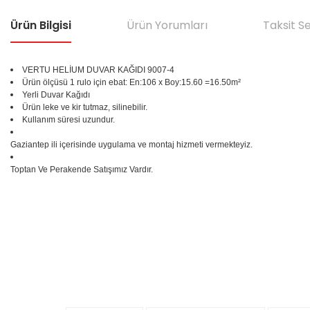
Ürün Bilgisi
Ürün Yorumları
Taksit S
VERTU HELİUM DUVAR KAĞIDI 9007-4
Ürün ölçüsü 1 rulo için ebat: En:106 x Boy:15.60 =16.50m²
Yerli Duvar Kağıdı
Ürün leke ve kir tutmaz, silinebilir.
Kullanım süresi uzundur.
Gaziantep ili içerisinde uygulama ve montaj hizmeti vermekteyiz.
Toptan Ve Perakende Satışımız Vardır.
Bu ürünün fiyat bilgisi, resim, ürün açıklamalarında ve diğer konular
Görüş ve önerileriniz için teşekkür ederiz.
Ürün resmi kalitesiz, bozuk veya görüntülenemiyor.
%25
Ürün açıklamasında eksik bilgiler bulunuyor.