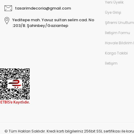
Yeni Üyelik
tasarimdecoria@gmail.com
Üye Girişi
Yeditepe mah. Yavuz sultan selim cad. No
Şifremi Unuttum
:203/B. Şahinbey/Gaziantep
İletişim Formu
Havale Bildirim
Kargo Takibi
İletişim
© Tüm Hakları Saklıdır. Kredi kartı bilgileriniz 256bit SSL sertifikası ile k