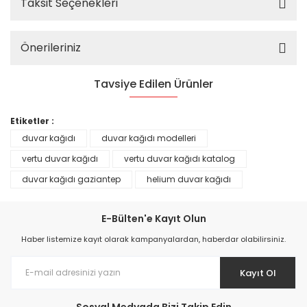
Taksit Seçenekleri
Önerileriniz
Tavsiye Edilen Ürünler
%25
Etiketler :
duvar kağıdı
duvar kağıdı modelleri
vertu duvar kağıdı
vertu duvar kağıdı katalog
duvar kağıdı gaziantep
helium duvar kağıdı
E-Bülten'e Kayıt Olun
Haber listemize kayıt olarak kampanyalardan, haberdar olabilirsiniz.
Kayıt Ol
Prime ArtDECO Duvar Kağıdı Tutkalı 500 gr