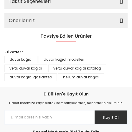
Taksit Seçenekleri
Önerileriniz
Tavsiye Edilen Ürünler
%25
Etiketler :
duvar kağıdı
duvar kağıdı modelleri
vertu duvar kağıdı
vertu duvar kağıdı katalog
duvar kağıdı gaziantep
helium duvar kağıdı
E-Bülten'e Kayıt Olun
Haber listemize kayıt olarak kampanyalardan, haberdar olabilirsiniz.
Kayıt Ol
Prime ArtDECO Duvar Kağıdı Tutkalı 500 gr