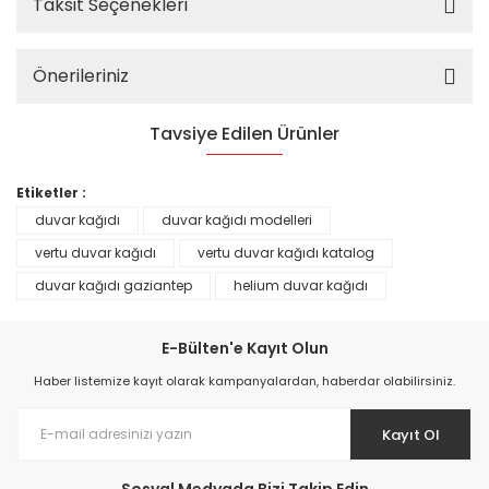
Taksit Seçenekleri
Önerileriniz
Tavsiye Edilen Ürünler
%25
Etiketler :
duvar kağıdı
duvar kağıdı modelleri
vertu duvar kağıdı
vertu duvar kağıdı katalog
duvar kağıdı gaziantep
helium duvar kağıdı
E-Bülten'e Kayıt Olun
Haber listemize kayıt olarak kampanyalardan, haberdar olabilirsiniz.
Kayıt Ol
Prime ArtDECO Duvar Kağıdı Tutkalı 500 gr