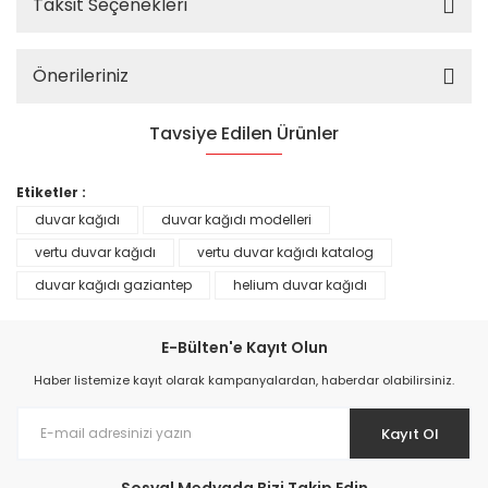
Taksit Seçenekleri
Önerileriniz
Tavsiye Edilen Ürünler
%25
Etiketler :
duvar kağıdı
duvar kağıdı modelleri
vertu duvar kağıdı
vertu duvar kağıdı katalog
duvar kağıdı gaziantep
helium duvar kağıdı
E-Bülten'e Kayıt Olun
Haber listemize kayıt olarak kampanyalardan, haberdar olabilirsiniz.
Kayıt Ol
Prime ArtDECO Duvar Kağıdı Tutkalı 500 gr