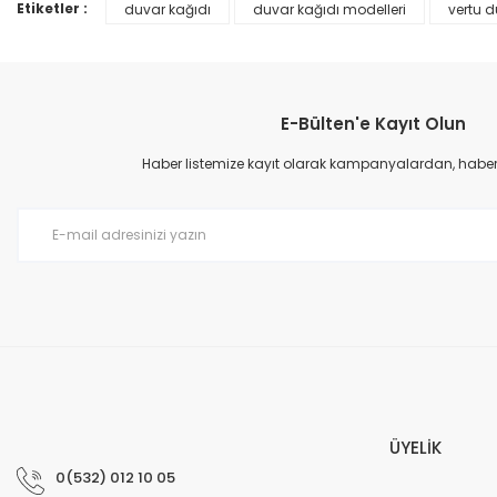
Ürün bilgilerinde hatalar bulunuyor.
Etiketler :
duvar kağıdı
duvar kağıdı modelleri
vertu d
Ürün fiyatı diğer sitelerden daha pahalı.
Bu ürüne benzer farklı alternatifler olmalı.
E-Bülten'e Kayıt Olun
Haber listemize kayıt olarak kampanyalardan, haberda
Prime ArtDECO Duvar Kağıdı Tutkalı 500 gr
149,00 TL
199,00 TL
ÜYELİK
0(532) 012 10 05