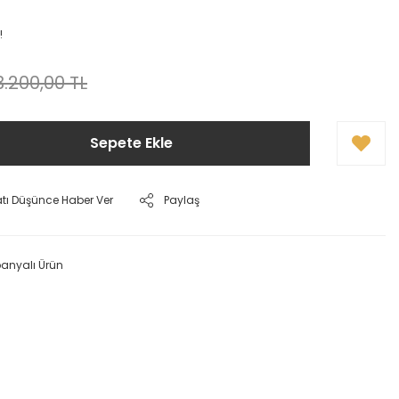
!
3.200,00 TL
Sepete Ekle
atı Düşünce Haber Ver
Paylaş
nyalı Ürün