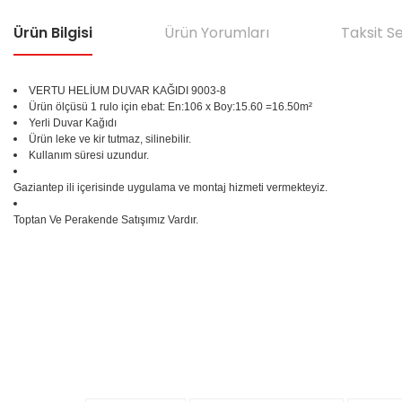
Ürün Bilgisi
Ürün Yorumları
Taksit S
VERTU HELİUM DUVAR KAĞIDI 9003-8
Ürün ölçüsü 1 rulo için ebat: En:106 x Boy:15.60 =16.50m²
Yerli Duvar Kağıdı
Ürün leke ve kir tutmaz, silinebilir.
Kullanım süresi uzundur.
Gaziantep ili içerisinde uygulama ve montaj hizmeti vermekteyiz.
Toptan Ve Perakende Satışımız Vardır.
Bu ürünün fiyat bilgisi, resim, ürün açıklamalarında ve diğer konular
Görüş ve önerileriniz için teşekkür ederiz.
Ürün resmi kalitesiz, bozuk veya görüntülenemiyor.
%25
Ürün açıklamasında eksik bilgiler bulunuyor.