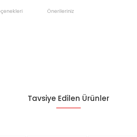
eçenekleri
Önerileriniz
Tavsiye Edilen Ürünler
da yetersiz gördüğünüz noktaları öneri formunu kullanarak tarafımıza il
Bu ürüne ilk yorumu siz yapın!
Yorum Yaz