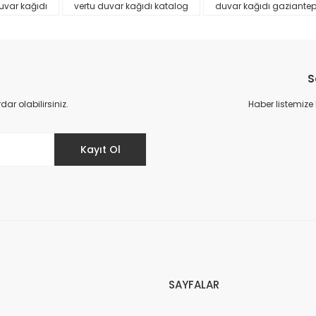
uvar kağıdı
vertu duvar kağıdı katalog
duvar kağıdı gaziante
S
r olabilirsiniz.
Haber listemize
Gönder
Kayıt Ol
SAYFALAR