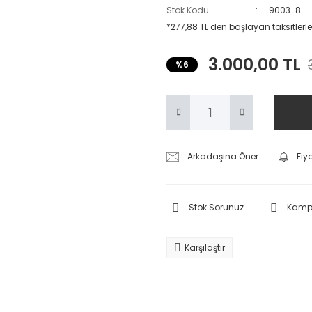
Stok Kodu
9003-8
*277,88 TL den başlayan taksitlerle
3.000,00 TL
%6
Arkadaşına Öner
Fiy
Stok Sorunuz
Kampa
Karşılaştır