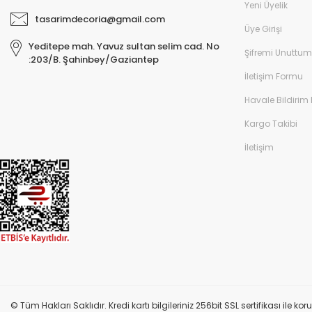
Yeni Üyelik
tasarimdecoria@gmail.com
Üye Girişi
Yeditepe mah. Yavuz sultan selim cad. No
Şifremi Unuttum
:203/B. Şahinbey/Gaziantep
İletişim Formu
Havale Bildirim
Kargo Takibi
İletişim
© Tüm Hakları Saklıdır. Kredi kartı bilgileriniz 256bit SSL sertifikası ile k