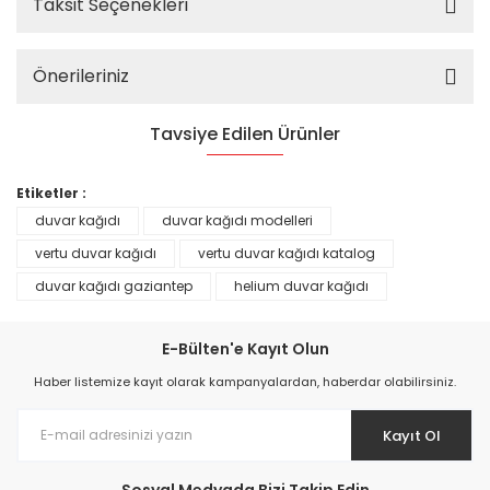
Taksit Seçenekleri
Önerileriniz
Tavsiye Edilen Ürünler
%25
Etiketler :
duvar kağıdı
duvar kağıdı modelleri
vertu duvar kağıdı
vertu duvar kağıdı katalog
duvar kağıdı gaziantep
helium duvar kağıdı
E-Bülten'e Kayıt Olun
Haber listemize kayıt olarak kampanyalardan, haberdar olabilirsiniz.
Kayıt Ol
Prime ArtDECO Duvar Kağıdı Tutkalı 500 gr