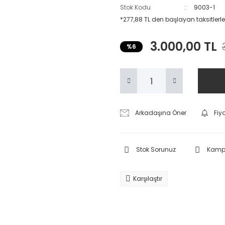
Stok Kodu
9003-1
*277,88 TL den başlayan taksitlerle
3.000,00 TL
%6
Arkadaşına Öner
Fiy
Stok Sorunuz
Kampa
Karşılaştır