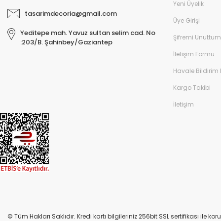
Yeni Üyelik
tasarimdecoria@gmail.com
Üye Girişi
Yeditepe mah. Yavuz sultan selim cad. No
Şifremi Unuttum
:203/B. Şahinbey/Gaziantep
İletişim Formu
Havale Bildirim
Kargo Takibi
İletişim
© Tüm Hakları Saklıdır. Kredi kartı bilgileriniz 256bit SSL sertifikası ile k