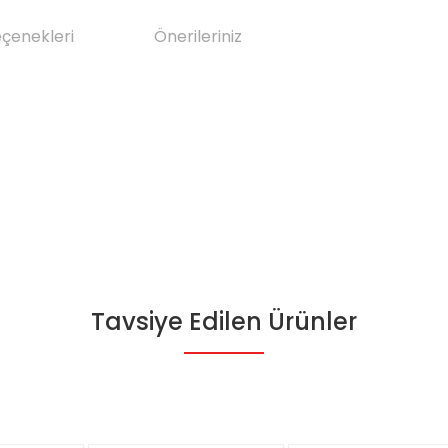
eçenekleri
Önerileriniz
Tavsiye Edilen Ürünler
da yetersiz gördüğünüz noktaları öneri formunu kullanarak tarafımıza il
Bu ürüne ilk yorumu siz yapın!
Yorum Yaz