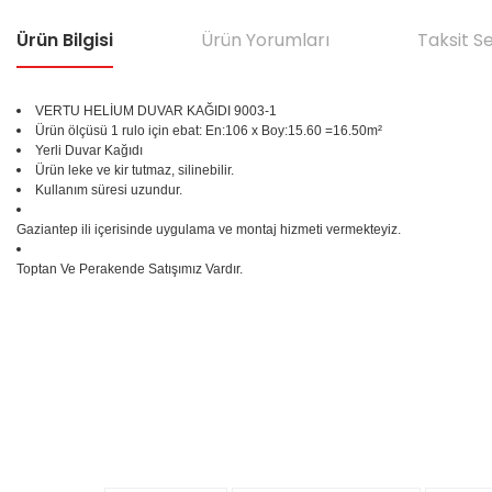
Ürün Bilgisi
Ürün Yorumları
Taksit S
VERTU HELİUM DUVAR KAĞIDI 9003-1
Ürün ölçüsü 1 rulo için ebat: En:106 x Boy:15.60 =16.50m²
Yerli Duvar Kağıdı
Ürün leke ve kir tutmaz, silinebilir.
Kullanım süresi uzundur.
Gaziantep ili içerisinde uygulama ve montaj hizmeti vermekteyiz.
Toptan Ve Perakende Satışımız Vardır.
Bu ürünün fiyat bilgisi, resim, ürün açıklamalarında ve diğer konular
Görüş ve önerileriniz için teşekkür ederiz.
Ürün resmi kalitesiz, bozuk veya görüntülenemiyor.
%25
Ürün açıklamasında eksik bilgiler bulunuyor.