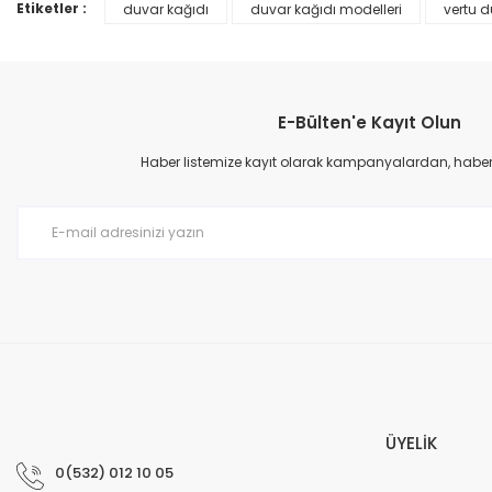
Ürün bilgilerinde hatalar bulunuyor.
Etiketler :
duvar kağıdı
duvar kağıdı modelleri
vertu d
Ürün fiyatı diğer sitelerden daha pahalı.
Bu ürüne benzer farklı alternatifler olmalı.
E-Bülten'e Kayıt Olun
Haber listemize kayıt olarak kampanyalardan, haberda
Prime ArtDECO Duvar Kağıdı Tutkalı 500 gr
149,00 TL
199,00 TL
ÜYELİK
0(532) 012 10 05