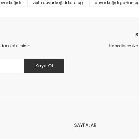
uvar kağıdı
vertu duvar kağıdı katalog
duvar kağıdı gaziante
S
r olabilirsiniz.
Haber listemize
Gönder
Kayıt Ol
SAYFALAR