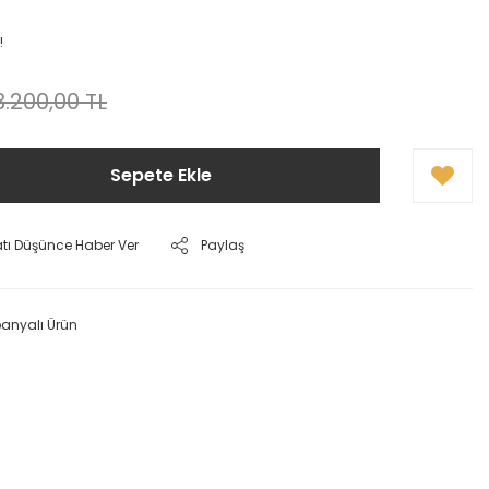
!
3.200,00 TL
Sepete Ekle
atı Düşünce Haber Ver
Paylaş
nyalı Ürün