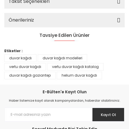
Taksit Seçenekleri
Önerileriniz
Tavsiye Edilen Ürünler
%25
Etiketler :
duvar kağıdı
duvar kağıdı modelleri
vertu duvar kağıdı
vertu duvar kağıdı katalog
duvar kağıdı gaziantep
helium duvar kağıdı
E-Bülten'e Kayıt Olun
Haber listemize kayıt olarak kampanyalardan, haberdar olabilirsiniz.
Kayıt Ol
Prime ArtDECO Duvar Kağıdı Tutkalı 500 gr