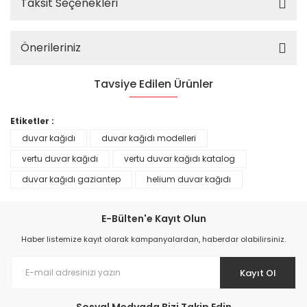
Taksit Seçenekleri
Önerileriniz
Tavsiye Edilen Ürünler
%25
Etiketler :
duvar kağıdı
duvar kağıdı modelleri
vertu duvar kağıdı
vertu duvar kağıdı katalog
duvar kağıdı gaziantep
helium duvar kağıdı
E-Bülten'e Kayıt Olun
Haber listemize kayıt olarak kampanyalardan, haberdar olabilirsiniz.
Kayıt Ol
Prime ArtDECO Duvar Kağıdı Tutkalı 500 gr