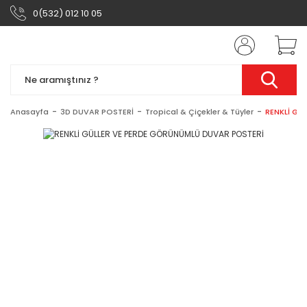
0(532) 012 10 05
Anasayfa
3D DUVAR POSTERİ
Tropical & Çiçekler & Tüyler
RENKLİ GÜ