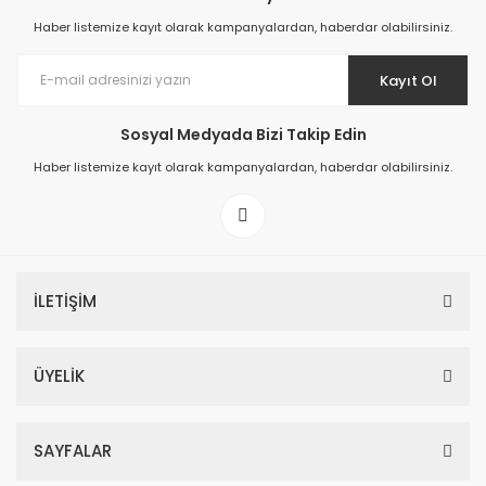
Haber listemize kayıt olarak kampanyalardan, haberdar olabilirsiniz.
Kayıt Ol
Sosyal Medyada Bizi Takip Edin
Prime ArtDECO Duvar Kağıdı Tutkalı 500 gr
Haber listemize kayıt olarak kampanyalardan, haberdar olabilirsiniz.
149,00 TL
199,00 TL
İLETİŞİM
ÜYELİK
SAYFALAR