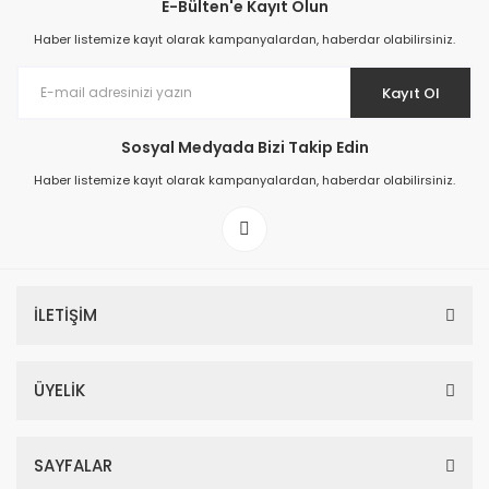
E-Bülten'e Kayıt Olun
Haber listemize kayıt olarak kampanyalardan, haberdar olabilirsiniz.
Kayıt Ol
Prime ArtDECO Duvar Kağıdı Tutkalı 500 gr
Sosyal Medyada Bizi Takip Edin
Haber listemize kayıt olarak kampanyalardan, haberdar olabilirsiniz.
149,00 TL
199,00 TL
İLETİŞİM
ÜYELİK
SAYFALAR