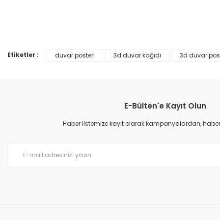
Ürün resmi kalitesiz, bozuk veya görüntülenemiyor.
%25
Ürün açıklamasında eksik bilgiler bulunuyor.
Ürün bilgilerinde hatalar bulunuyor.
Etiketler :
duvar posteri
3d duvar kağıdı
3d duvar post
Ürün fiyatı diğer sitelerden daha pahalı.
Bu ürüne benzer farklı alternatifler olmalı.
E-Bülten'e Kayıt Olun
Haber listemize kayıt olarak kampanyalardan, haberda
Prime ArtDECO Duvar Kağıdı Tutkalı 500 gr
149,00 TL
199,00 TL