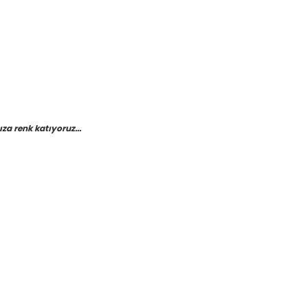
a renk katıyoruz...
etebilirsiniz.