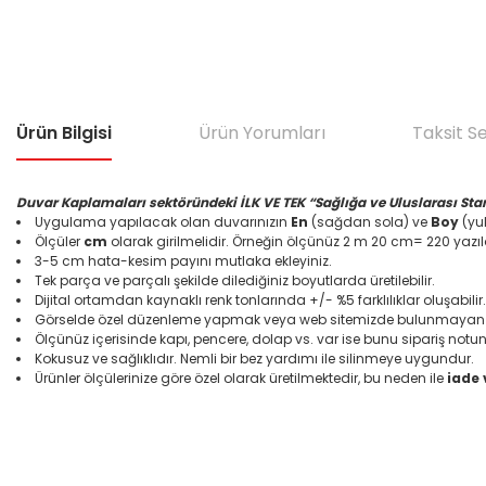
Ürün Bilgisi
Ürün Yorumları
Taksit S
Duvar Kaplamaları sektöründeki İLK VE TEK “Sağlığa ve Uluslarası Sta
Uygulama yapılacak olan duvarınızın
En
(sağdan sola) ve
Boy
(yuk
Ölçüler
cm
olarak girilmelidir. Örneğin ölçünüz 2 m 20 cm= 220 yazıl
3-5 cm hata-kesim payını mutlaka ekleyiniz.
Tek parça ve parçalı şekilde dilediğiniz boyutlarda üretilebilir.
Dijital ortamdan kaynaklı renk tonlarında +/- %5 farklılıklar oluşabilir.
Görselde özel düzenleme yapmak veya web sitemizde bulunmayan bir
Ölçünüz içerisinde kapı, pencere, dolap vs. var ise bunu sipariş notun
Kokusuz ve sağlıklıdır. Nemli bir bez yardımı ile silinmeye uygundur.
Ürünler ölçülerinize göre özel olarak üretilmektedir, bu neden ile
iade
Bu ürünün fiyat bilgisi, resim, ürün açıklamalarında ve diğer konular
Görüş ve önerileriniz için teşekkür ederiz.