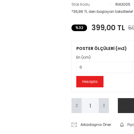
Stok Kodu
RIA3005
*36,96 TL den başlayan taksitlerle!
399,00 TL
59
%32
POSTER ÖLÇÜLERİ (m2)
En (cm)
Hesapla
Arkadaşına Öner
Fiy