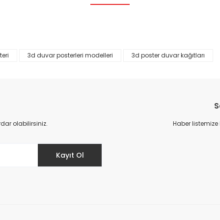
Bu ürüne ilk yorumu siz yapın!
Yorum Yaz
eri
3d duvar posterleri modelleri
3d poster duvar kağıtları
S
r olabilirsiniz.
Haber listemize
Gönder
Kayıt Ol