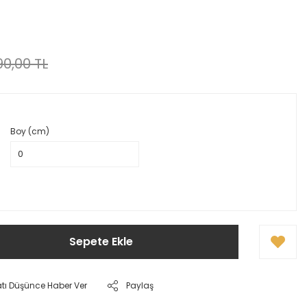
0,00 TL
Boy (cm)
Sepete Ekle
atı Düşünce Haber Ver
Paylaş