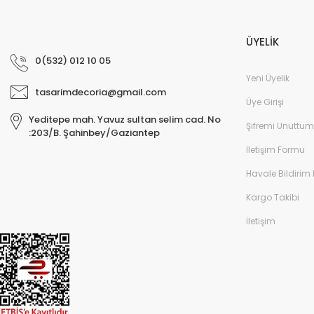
ÜYELİK
0(532) 012 10 05
Yeni Üyelik
tasarimdecoria@gmail.com
Üye Girişi
Yeditepe mah. Yavuz sultan selim cad. No
Şifremi Unuttum
:203/B. Şahinbey/Gaziantep
İletişim Formu
Havale Bildirim
Kargo Takibi
İletişim