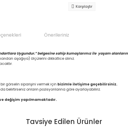
Karşılaştır
eçenekleri
Önerileriniz
ndartlara Uygundur.” belgesine sahip kumaşlarımız ile yaşam alanlarınız
arıdan aşağıya) ölçülerini dikkatlice alınız.
acaktır.
 görselin siparişini vermek için
bizimle iletişime geçebilirsiniz.
da belirtirseniz onların pozisyonlarına göre ayarlayabiliriz.
 ve değişim yapılmamaktadır.
Tavsiye Edilen Ürünler
da yetersiz gördüğünüz noktaları öneri formunu kullanarak tarafımıza il