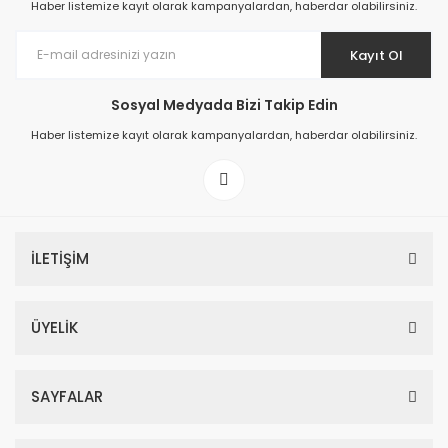
Haber listemize kayıt olarak kampanyalardan, haberdar olabilirsiniz.
Kayıt Ol
Sosyal Medyada Bizi Takip Edin
Prime ArtDECO Duvar Kağıdı Tutkalı 500 gr
Haber listemize kayıt olarak kampanyalardan, haberdar olabilirsiniz.
149,00 TL
199,00 TL
İLETİŞİM
ÜYELİK
SAYFALAR