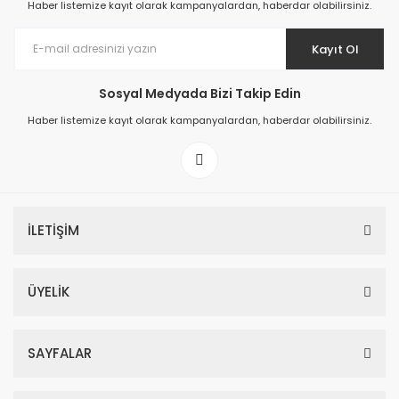
Haber listemize kayıt olarak kampanyalardan, haberdar olabilirsiniz.
Kayıt Ol
Sosyal Medyada Bizi Takip Edin
Prime ArtDECO Duvar Kağıdı Tutkalı 500 gr
Haber listemize kayıt olarak kampanyalardan, haberdar olabilirsiniz.
149,00 TL
199,00 TL
İLETİŞİM
ÜYELİK
SAYFALAR