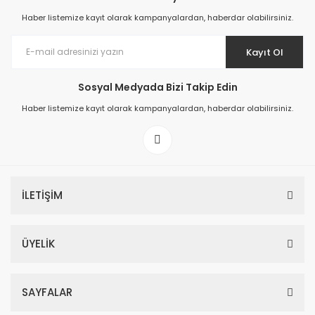
Haber listemize kayıt olarak kampanyalardan, haberdar olabilirsiniz.
Kayıt Ol
Sosyal Medyada Bizi Takip Edin
Prime ArtDECO Duvar Kağıdı Tutkalı 500 gr
Haber listemize kayıt olarak kampanyalardan, haberdar olabilirsiniz.
149,00 TL
199,00 TL
İLETİŞİM
ÜYELİK
SAYFALAR