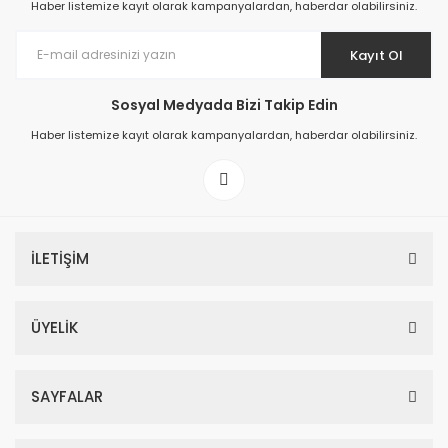
Haber listemize kayıt olarak kampanyalardan, haberdar olabilirsiniz.
Kayıt Ol
Sosyal Medyada Bizi Takip Edin
Prime ArtDECO Duvar Kağıdı Tutkalı 500 gr
Haber listemize kayıt olarak kampanyalardan, haberdar olabilirsiniz.
149,00 TL
199,00 TL
İLETİŞİM
ÜYELİK
SAYFALAR