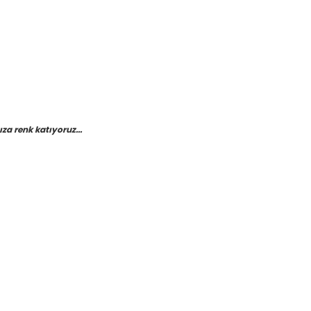
a renk katıyoruz...
etebilirsiniz.