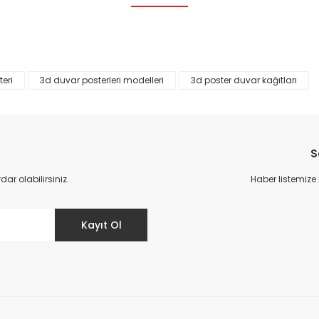
Bu ürüne ilk yorumu siz yapın!
Yorum Yaz
eri
3d duvar posterleri modelleri
3d poster duvar kağıtları
S
r olabilirsiniz.
Haber listemize
Gönder
Kayıt Ol