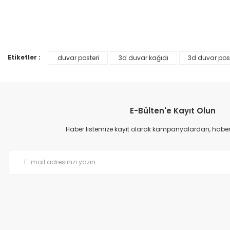
Ürün resmi kalitesiz, bozuk veya görüntülenemiyor.
%25
Ürün açıklamasında eksik bilgiler bulunuyor.
Ürün bilgilerinde hatalar bulunuyor.
Etiketler :
duvar posteri
3d duvar kağıdı
3d duvar post
Ürün fiyatı diğer sitelerden daha pahalı.
Bu ürüne benzer farklı alternatifler olmalı.
E-Bülten'e Kayıt Olun
Haber listemize kayıt olarak kampanyalardan, haberda
Prime ArtDECO Duvar Kağıdı Tutkalı 500 gr
149,00 TL
199,00 TL