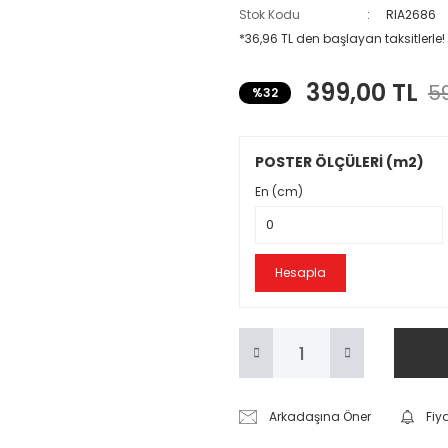
Stok Kodu
RIA2686
*36,96 TL den başlayan taksitlerle!
399,00 TL
59
%32
POSTER ÖLÇÜLERİ (m2)
En (cm)
Hesapla
Arkadaşına Öner
Fiy