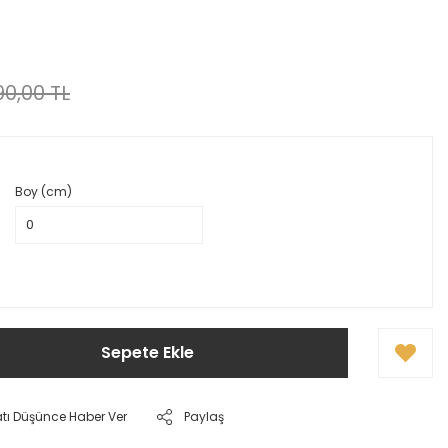
0,00 TL
Boy (cm)
Sepete Ekle
atı Düşünce Haber Ver
Paylaş