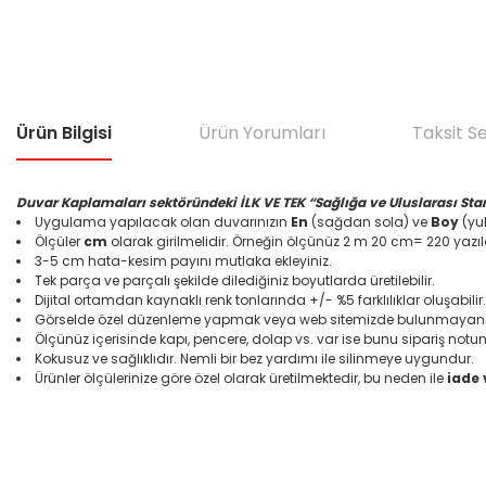
Ürün Bilgisi
Ürün Yorumları
Taksit S
Duvar Kaplamaları sektöründeki İLK VE TEK “Sağlığa ve Uluslarası Sta
Uygulama yapılacak olan duvarınızın
En
(sağdan sola) ve
Boy
(yuk
Ölçüler
cm
olarak girilmelidir. Örneğin ölçünüz 2 m 20 cm= 220 yazıl
3-5 cm hata-kesim payını mutlaka ekleyiniz.
Tek parça ve parçalı şekilde dilediğiniz boyutlarda üretilebilir.
Dijital ortamdan kaynaklı renk tonlarında +/- %5 farklılıklar oluşabilir.
Görselde özel düzenleme yapmak veya web sitemizde bulunmayan bir
Ölçünüz içerisinde kapı, pencere, dolap vs. var ise bunu sipariş notun
Kokusuz ve sağlıklıdır. Nemli bir bez yardımı ile silinmeye uygundur.
Ürünler ölçülerinize göre özel olarak üretilmektedir, bu neden ile
iade
Bu ürünün fiyat bilgisi, resim, ürün açıklamalarında ve diğer konular
Görüş ve önerileriniz için teşekkür ederiz.