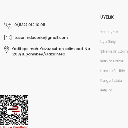
ÜYELİK
0(532) 012 10 05
Yeni Üyelik
tasarimdecoria@gmail.com
Üye Girişi
Yeditepe mah. Yavuz sultan selim cad. No
Şifremi Unuttum
:203/B. Şahinbey/Gaziantep
İletişim Formu
Havale Bildirim
Kargo Takibi
İletişim