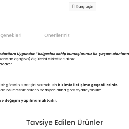
Karşılaştır
eçenekleri
Önerileriniz
ndartlara Uygundur.” belgesine sahip kumaşlarımız ile yaşam alanlarınız
arıdan aşağıya) ölçülerini dikkatlice alınız.
acaktır.
 görselin siparişini vermek için
bizimle iletişime geçebilirsiniz.
da belirtirseniz onların pozisyonlarına göre ayarlayabiliriz.
 ve değişim yapılmamaktadır.
Tavsiye Edilen Ürünler
da yetersiz gördüğünüz noktaları öneri formunu kullanarak tarafımıza il