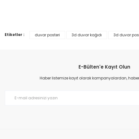
Ürün resmi kalitesiz, bozuk veya görüntülenemiyor.
%25
Ürün açıklamasında eksik bilgiler bulunuyor.
Ürün bilgilerinde hatalar bulunuyor.
Etiketler :
duvar posteri
3d duvar kağıdı
3d duvar post
Ürün fiyatı diğer sitelerden daha pahalı.
Bu ürüne benzer farklı alternatifler olmalı.
E-Bülten'e Kayıt Olun
Haber listemize kayıt olarak kampanyalardan, haberda
Prime ArtDECO Duvar Kağıdı Tutkalı 500 gr
149,00 TL
199,00 TL