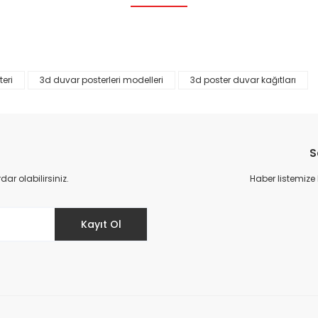
Bu ürüne ilk yorumu siz yapın!
Yorum Yaz
eri
3d duvar posterleri modelleri
3d poster duvar kağıtları
S
r olabilirsiniz.
Haber listemize
Gönder
Kayıt Ol