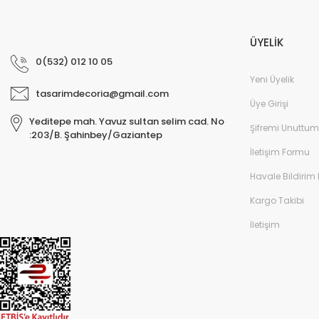
ÜYELİK
0(532) 012 10 05
Yeni Üyelik
tasarimdecoria@gmail.com
Üye Girişi
Yeditepe mah. Yavuz sultan selim cad. No
Şifremi Unuttum
:203/B. Şahinbey/Gaziantep
İletişim Formu
Havale Bildirim
Kargo Takibi
İletişim