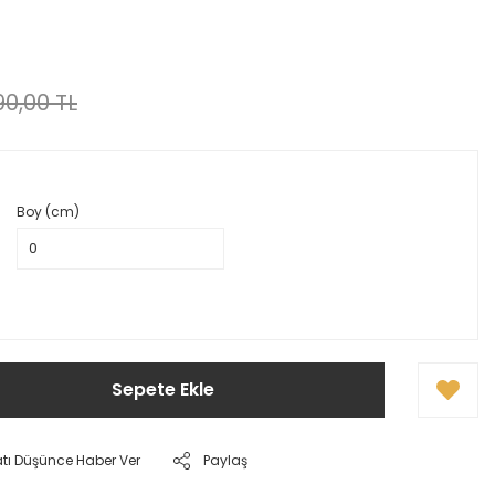
0,00 TL
Boy (cm)
Sepete Ekle
atı Düşünce Haber Ver
Paylaş