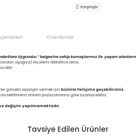
Karşılaştır
eçenekleri
Önerileriniz
ndartlara Uygundur.” belgesine sahip kumaşlarımız ile yaşam alanlarınız
arıdan aşağıya) ölçülerini dikkatlice alınız.
acaktır.
 görselin siparişini vermek için
bizimle iletişime geçebilirsiniz.
da belirtirseniz onların pozisyonlarına göre ayarlayabiliriz.
 ve değişim yapılmamaktadır.
Tavsiye Edilen Ürünler
da yetersiz gördüğünüz noktaları öneri formunu kullanarak tarafımıza il