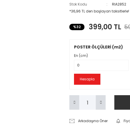
Stok Kodu
RIA2852
*36,96 TL den başlayan taksitlerle!
399,00 TL
59
%32
POSTER ÖLÇÜLERİ (m2)
En (cm)
Hesapla
Arkadaşına Öner
Fiy