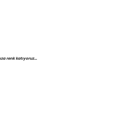
a renk katıyoruz...
etebilirsiniz.