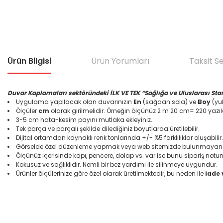
Ürün Bilgisi
Ürün Yorumları
Taksit S
Duvar Kaplamaları sektöründeki İLK VE TEK “Sağlığa ve Uluslarası Sta
Uygulama yapılacak olan duvarınızın
En
(sağdan sola) ve
Boy
(yuk
Ölçüler
cm
olarak girilmelidir. Örneğin ölçünüz 2 m 20 cm= 220 yazıl
3-5 cm hata-kesim payını mutlaka ekleyiniz.
Tek parça ve parçalı şekilde dilediğiniz boyutlarda üretilebilir.
Dijital ortamdan kaynaklı renk tonlarında +/- %5 farklılıklar oluşabilir.
Görselde özel düzenleme yapmak veya web sitemizde bulunmayan bir
Ölçünüz içerisinde kapı, pencere, dolap vs. var ise bunu sipariş notun
Kokusuz ve sağlıklıdır. Nemli bir bez yardımı ile silinmeye uygundur.
Ürünler ölçülerinize göre özel olarak üretilmektedir, bu neden ile
iade
Bu ürünün fiyat bilgisi, resim, ürün açıklamalarında ve diğer konular
Görüş ve önerileriniz için teşekkür ederiz.