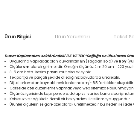
Ürün Bilgisi
Ürün Yorumları
Taksit S
Duvar Kaplamaları sektöründeki İLK VE TEK “Sağlığa ve Uluslarası Sta
Uygulama yapılacak olan duvarınızın
En
(sağdan sola) ve
Boy
(yuk
Ölçüler
cm
olarak girilmelidir. Örneğin ölçünüz 2 m 20 cm= 220 yazıl
3-5 cm hata-kesim payını mutlaka ekleyiniz.
Tek parça ve parçalı şekilde dilediğiniz boyutlarda üretilebilir.
Dijital ortamdan kaynaklı renk tonlarında +/- %5 farklılıklar oluşabilir.
Görselde özel düzenleme yapmak veya web sitemizde bulunmayan bir
Ölçünüz içerisinde kapı, pencere, dolap vs. var ise bunu sipariş notun
Kokusuz ve sağlıklıdır. Nemli bir bez yardımı ile silinmeye uygundur.
Ürünler ölçülerinize göre özel olarak üretilmektedir, bu neden ile
iade
Bu ürünün fiyat bilgisi, resim, ürün açıklamalarında ve diğer konular
Görüş ve önerileriniz için teşekkür ederiz.