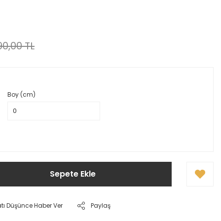
0,00 TL
Boy (cm)
Sepete Ekle
atı Düşünce Haber Ver
Paylaş