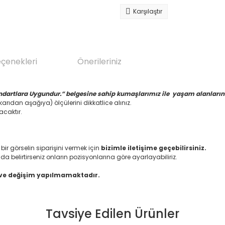
Karşılaştır
eçenekleri
Önerileriniz
ndartlara Uygundur.” belgesine sahip kumaşlarımız ile yaşam alanlarınız
arıdan aşağıya) ölçülerini dikkatlice alınız.
acaktır.
 görselin siparişini vermek için
bizimle iletişime geçebilirsiniz.
da belirtirseniz onların pozisyonlarına göre ayarlayabiliriz.
 ve değişim yapılmamaktadır.
Tavsiye Edilen Ürünler
da yetersiz gördüğünüz noktaları öneri formunu kullanarak tarafımıza il