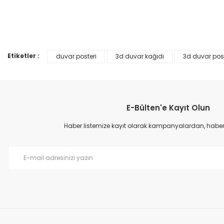
Ürün resmi kalitesiz, bozuk veya görüntülenemiyor.
%25
Ürün açıklamasında eksik bilgiler bulunuyor.
Ürün bilgilerinde hatalar bulunuyor.
Etiketler :
duvar posteri
3d duvar kağıdı
3d duvar post
Ürün fiyatı diğer sitelerden daha pahalı.
Bu ürüne benzer farklı alternatifler olmalı.
E-Bülten'e Kayıt Olun
Haber listemize kayıt olarak kampanyalardan, haberda
Prime ArtDECO Duvar Kağıdı Tutkalı 500 gr
149,00 TL
199,00 TL