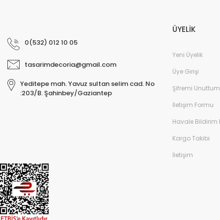
ÜYELİK
0(532) 012 10 05
Yeni Üyelik
tasarimdecoria@gmail.com
Üye Girişi
Yeditepe mah. Yavuz sultan selim cad. No
Şifremi Unuttum
:203/B. Şahinbey/Gaziantep
İletişim Formu
Havale Bildirim
Kargo Takibi
İletişim