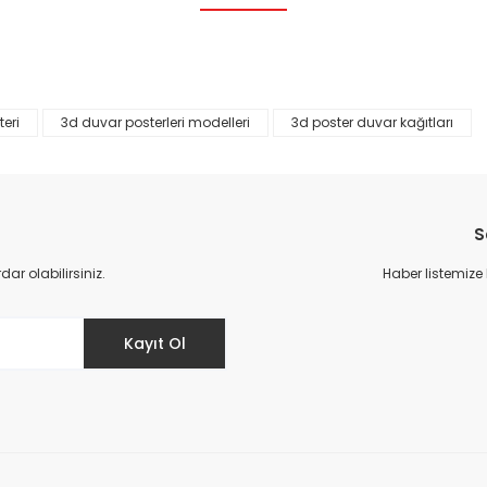
Bu ürüne ilk yorumu siz yapın!
Yorum Yaz
eri
3d duvar posterleri modelleri
3d poster duvar kağıtları
S
r olabilirsiniz.
Haber listemize
Gönder
Kayıt Ol