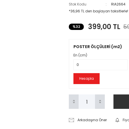
Stok Kodu
RIA2664
*36,96 TL den başlayan taksitlerle!
399,00 TL
59
%32
POSTER ÖLÇÜLERİ (m2)
En (cm)
Hesapla
Arkadaşına Öner
Fiy