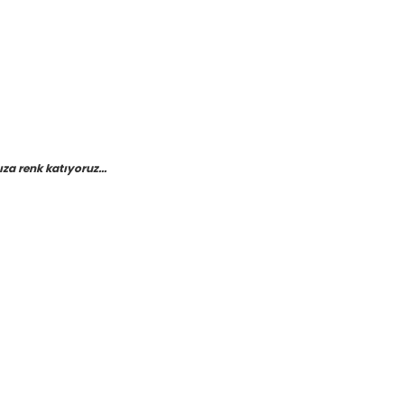
a renk katıyoruz...
etebilirsiniz.