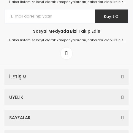
Haber listemize kayıt olarak kampanyalardan, haberdar olabilirsiniz.
Kayıt Ol
Sosyal Medyada Bizi Takip Edin
Prime ArtDECO Duvar Kağıdı Tutkalı 500 gr
Haber listemize kayıt olarak kampanyalardan, haberdar olabilirsiniz.
149,00 TL
199,00 TL
İLETİŞİM
ÜYELİK
SAYFALAR