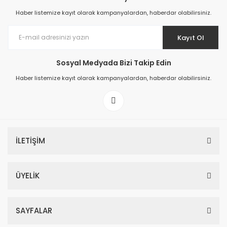
Haber listemize kayıt olarak kampanyalardan, haberdar olabilirsiniz.
Kayıt Ol
Sosyal Medyada Bizi Takip Edin
Prime ArtDECO Duvar Kağıdı Tutkalı 500 gr
Haber listemize kayıt olarak kampanyalardan, haberdar olabilirsiniz.
149,00 TL
199,00 TL
İLETİŞİM
ÜYELİK
SAYFALAR