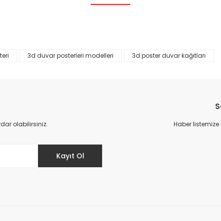
Bu ürüne ilk yorumu siz yapın!
Yorum Yaz
eri
3d duvar posterleri modelleri
3d poster duvar kağıtları
S
r olabilirsiniz.
Haber listemize
Gönder
Kayıt Ol