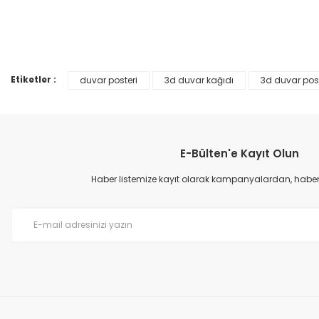
Ürün resmi kalitesiz, bozuk veya görüntülenemiyor.
%25
Ürün açıklamasında eksik bilgiler bulunuyor.
Ürün bilgilerinde hatalar bulunuyor.
Etiketler :
duvar posteri
3d duvar kağıdı
3d duvar post
Ürün fiyatı diğer sitelerden daha pahalı.
Bu ürüne benzer farklı alternatifler olmalı.
E-Bülten'e Kayıt Olun
Haber listemize kayıt olarak kampanyalardan, haberda
Prime ArtDECO Duvar Kağıdı Tutkalı 500 gr
149,00 TL
199,00 TL