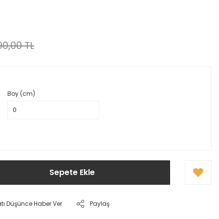
0,00 TL
Boy (cm)
Sepete Ekle
atı Düşünce Haber Ver
Paylaş