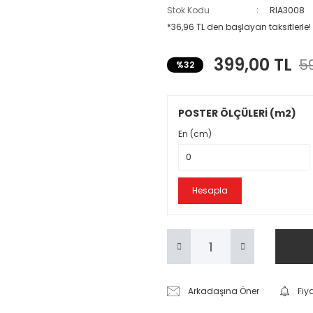
Stok Kodu
RIA3008
*36,96 TL den başlayan taksitlerle!
399,00 TL
59
%32
POSTER ÖLÇÜLERİ (m2)
En (cm)
Hesapla
Arkadaşına Öner
Fiy