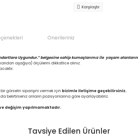
Karşılaştır
eçenekleri
Önerileriniz
ndartlara Uygundur.” belgesine sahip kumaşlarımız ile yaşam alanlarınız
arıdan aşağıya) ölçülerini dikkatlice alınız.
acaktır.
 görselin siparişini vermek için
bizimle iletişime geçebilirsiniz.
da belirtirseniz onların pozisyonlarına göre ayarlayabiliriz.
 ve değişim yapılmamaktadır.
Tavsiye Edilen Ürünler
da yetersiz gördüğünüz noktaları öneri formunu kullanarak tarafımıza il