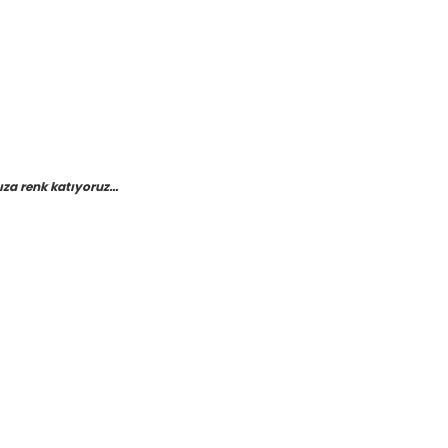
a renk katıyoruz...
etebilirsiniz.