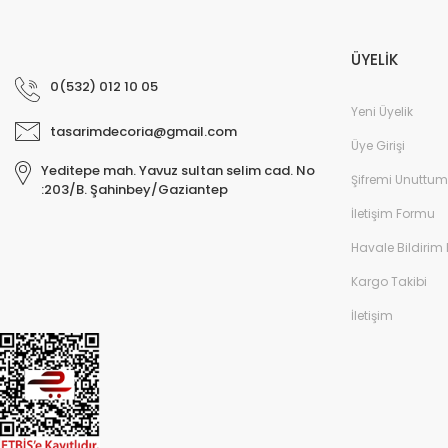
ÜYELİK
0(532) 012 10 05
Yeni Üyelik
tasarimdecoria@gmail.com
Üye Girişi
Yeditepe mah. Yavuz sultan selim cad. No
Şifremi Unuttum
:203/B. Şahinbey/Gaziantep
İletişim Formu
Havale Bildirim
Kargo Takibi
İletişim