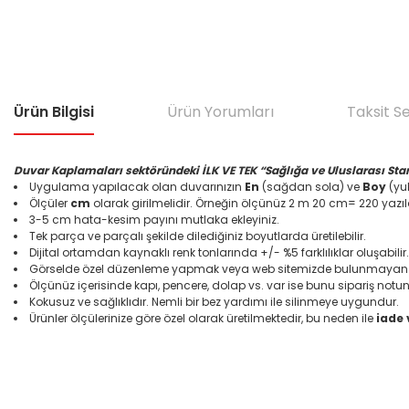
Ürün Bilgisi
Ürün Yorumları
Taksit S
Duvar Kaplamaları sektöründeki İLK VE TEK “Sağlığa ve Uluslarası Sta
Uygulama yapılacak olan duvarınızın
En
(sağdan sola) ve
Boy
(yuk
Ölçüler
cm
olarak girilmelidir. Örneğin ölçünüz 2 m 20 cm= 220 yazıl
3-5 cm hata-kesim payını mutlaka ekleyiniz.
Tek parça ve parçalı şekilde dilediğiniz boyutlarda üretilebilir.
Dijital ortamdan kaynaklı renk tonlarında +/- %5 farklılıklar oluşabilir.
Görselde özel düzenleme yapmak veya web sitemizde bulunmayan bir
Ölçünüz içerisinde kapı, pencere, dolap vs. var ise bunu sipariş notun
Kokusuz ve sağlıklıdır. Nemli bir bez yardımı ile silinmeye uygundur.
Ürünler ölçülerinize göre özel olarak üretilmektedir, bu neden ile
iade
Bu ürünün fiyat bilgisi, resim, ürün açıklamalarında ve diğer konular
Görüş ve önerileriniz için teşekkür ederiz.