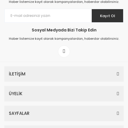
Haber listemize kayıt olarak kampanyalardan, haberdar olabilirsiniz.
Kayıt Ol
Sosyal Medyada Bizi Takip Edin
Prime ArtDECO Duvar Kağıdı Tutkalı 500 gr
Haber listemize kayıt olarak kampanyalardan, haberdar olabilirsiniz.
149,00 TL
199,00 TL
İLETİŞİM
ÜYELİK
SAYFALAR