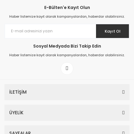
E-Bülten'e Kayıt Olun
Haber listemize kayıt olarak kampanyalardan, haberdar olabilirsiniz.
Kayıt Ol
Prime ArtDECO Duvar Kağıdı Tutkalı 500 gr
Sosyal Medyada Bizi Takip Edin
Haber listemize kayıt olarak kampanyalardan, haberdar olabilirsiniz.
149,00 TL
199,00 TL
İLETİŞİM
ÜYELİK
SAYFALAR