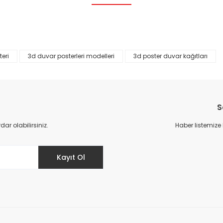
Bu ürüne ilk yorumu siz yapın!
Yorum Yaz
eri
3d duvar posterleri modelleri
3d poster duvar kağıtları
S
r olabilirsiniz.
Haber listemize
Gönder
Kayıt Ol