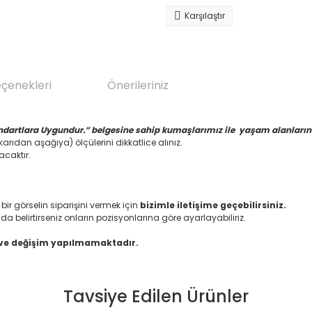
Karşılaştır
eçenekleri
Önerileriniz
ndartlara Uygundur.” belgesine sahip kumaşlarımız ile yaşam alanlarınız
arıdan aşağıya) ölçülerini dikkatlice alınız.
acaktır.
 görselin siparişini vermek için
bizimle iletişime geçebilirsiniz.
da belirtirseniz onların pozisyonlarına göre ayarlayabiliriz.
 ve değişim yapılmamaktadır.
Tavsiye Edilen Ürünler
da yetersiz gördüğünüz noktaları öneri formunu kullanarak tarafımıza il