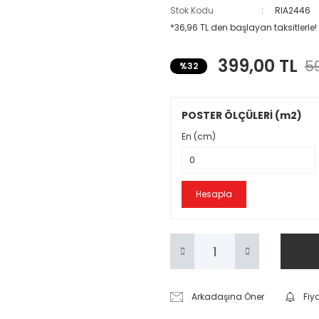
Stok Kodu
RIA2446
*36,96 TL den başlayan taksitlerle!
399,00 TL
59
%32
POSTER ÖLÇÜLERİ (m2)
En (cm)
Hesapla
Arkadaşına Öner
Fiy