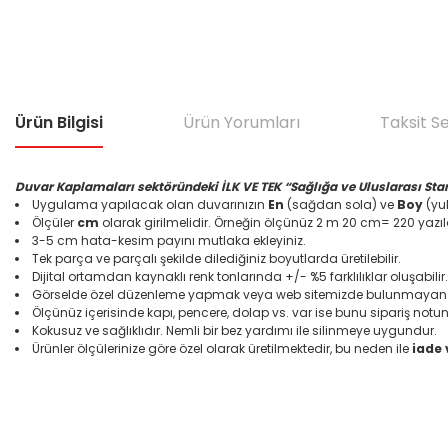
Ürün Bilgisi
Ürün Yorumları
Taksit S
Duvar Kaplamaları sektöründeki İLK VE TEK “Sağlığa ve Uluslarası Sta
Uygulama yapılacak olan duvarınızın
En
(sağdan sola) ve
Boy
(yuk
Ölçüler
cm
olarak girilmelidir. Örneğin ölçünüz 2 m 20 cm= 220 yazıl
3-5 cm hata-kesim payını mutlaka ekleyiniz.
Tek parça ve parçalı şekilde dilediğiniz boyutlarda üretilebilir.
Dijital ortamdan kaynaklı renk tonlarında +/- %5 farklılıklar oluşabilir.
Görselde özel düzenleme yapmak veya web sitemizde bulunmayan bir
Ölçünüz içerisinde kapı, pencere, dolap vs. var ise bunu sipariş notun
Kokusuz ve sağlıklıdır. Nemli bir bez yardımı ile silinmeye uygundur.
Ürünler ölçülerinize göre özel olarak üretilmektedir, bu neden ile
iade
Bu ürünün fiyat bilgisi, resim, ürün açıklamalarında ve diğer konular
Görüş ve önerileriniz için teşekkür ederiz.