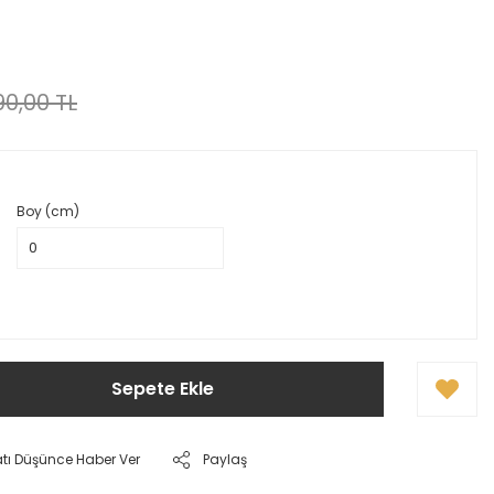
0,00 TL
Boy (cm)
Sepete Ekle
atı Düşünce Haber Ver
Paylaş