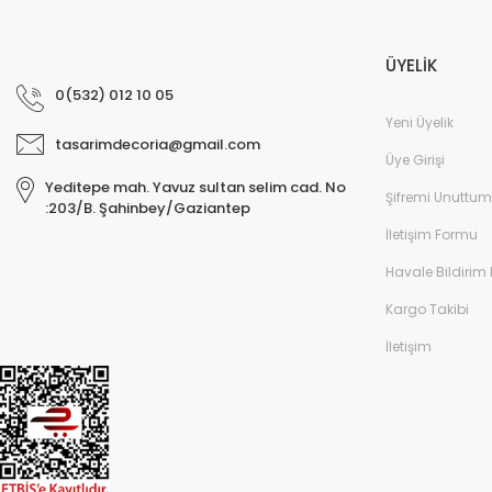
ÜYELİK
0(532) 012 10 05
Yeni Üyelik
tasarimdecoria@gmail.com
Üye Girişi
Yeditepe mah. Yavuz sultan selim cad. No
Şifremi Unuttum
:203/B. Şahinbey/Gaziantep
İletişim Formu
Havale Bildirim
Kargo Takibi
İletişim