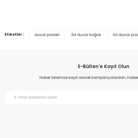
Ürün resmi kalitesiz, bozuk veya görüntülenemiyor.
%25
Ürün açıklamasında eksik bilgiler bulunuyor.
Ürün bilgilerinde hatalar bulunuyor.
Etiketler :
duvar posteri
3d duvar kağıdı
3d duvar post
Ürün fiyatı diğer sitelerden daha pahalı.
Bu ürüne benzer farklı alternatifler olmalı.
E-Bülten'e Kayıt Olun
Haber listemize kayıt olarak kampanyalardan, haberda
Prime ArtDECO Duvar Kağıdı Tutkalı 500 gr
149,00 TL
199,00 TL