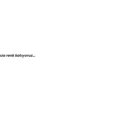
a renk katıyoruz...
etebilirsiniz.