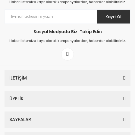
Haber listemize kayıt olarak kampanyalardan, haberdar olabilirsiniz.
Kayıt Ol
Sosyal Medyada Bizi Takip Edin
Prime ArtDECO Duvar Kağıdı Tutkalı 500 gr
Haber listemize kayıt olarak kampanyalardan, haberdar olabilirsiniz.
149,00 TL
199,00 TL
İLETİŞİM
ÜYELİK
SAYFALAR