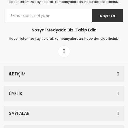
Haber listemize kayıt olarak kampanyalardan, haberdar olabilirsiniz.
Kayıt Ol
Sosyal Medyada Bizi Takip Edin
Prime ArtDECO Duvar Kağıdı Tutkalı 500 gr
Haber listemize kayıt olarak kampanyalardan, haberdar olabilirsiniz.
149,00 TL
199,00 TL
İLETİŞİM
ÜYELİK
SAYFALAR