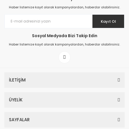
Haber listemize kayıt olarak kampanyalardan, haberdar olabilirsiniz.
Kayıt Ol
Sosyal Medyada Bizi Takip Edin
Prime ArtDECO Duvar Kağıdı Tutkalı 500 gr
Haber listemize kayıt olarak kampanyalardan, haberdar olabilirsiniz.
149,00 TL
199,00 TL
İLETİŞİM
ÜYELİK
SAYFALAR