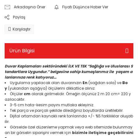
Türk
Arkadaşına Öner
Fiyatı Düşünce Haber Ver
Paylaş
Yeşilçam
Karşılaştır
Ürün Bilgisi
Duvar Kaplamaları sektöründeki İLK VE TEK “Sağlığa ve Uluslarası S
tandartlara Uygundur.” belgesine sahip kumaşlarımız ile yaşam a
lanlarınıza renk katıyoruz...
Uygulama yapılacak olan duvarınızın
En
(sağdan sola) ve
Bo
y
(yukarıdan aşağıya) ölçülerini dikkatlice alınız.
Ölçüler
cm
olarak girilmelidir. Örneğin ölçünüz 2 m 20 cm= 220 y
azılacaktır.
3-5 cm hata-kesim payını mutlaka ekleyiniz.
Tek parça ve parçalı şekilde dilediğiniz boyutlarda üretilebilir.
Dijital ortamdan kaynaklı renk tonlarında +/- %5 farklılıklar oluşab
ilir.
Görselde özel düzenleme yapmak veya web sitemizde bulunmay
an bir görselin siparişini vermek için
bizimle iletişime geçebilirsini