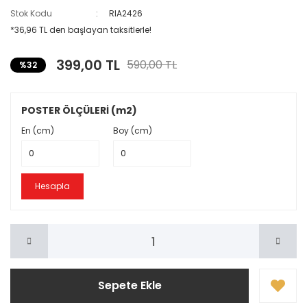
Stok Kodu
RIA2426
Kuaför & Güzellik Salonu
*36,96 TL den başlayan taksitlerle!
Kutsal
399,00 TL
590,00 TL
%32
Melek Kanat
Mermer Desen
POSTER ÖLÇÜLERİ (m2)
Müzik Konulu
En (cm)
Boy (cm)
Okul & Teknoloji
Oyun Salonu
Hesapla
Sanat & Soyut
Spor & Sağlık
Taraftar
Sepete Ekle
Taş & Tuğla Desen