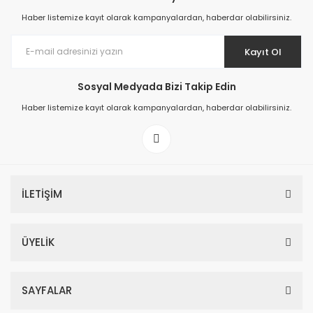
Haber listemize kayıt olarak kampanyalardan, haberdar olabilirsiniz.
Kayıt Ol
Sosyal Medyada Bizi Takip Edin
Prime ArtDECO Duvar Kağıdı Tutkalı 500 gr
Haber listemize kayıt olarak kampanyalardan, haberdar olabilirsiniz.
149,00 TL
199,00 TL
İLETİŞİM
ÜYELİK
SAYFALAR