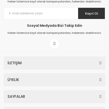
Haber listemize kayıt olarak kampanyalardan, haberdar olabilirsiniz.
Kayıt Ol
Sosyal Medyada Bizi Takip Edin
Prime ArtDECO Duvar Kağıdı Tutkalı 500 gr
Haber listemize kayıt olarak kampanyalardan, haberdar olabilirsiniz.
149,00 TL
199,00 TL
İLETİŞİM
ÜYELİK
SAYFALAR