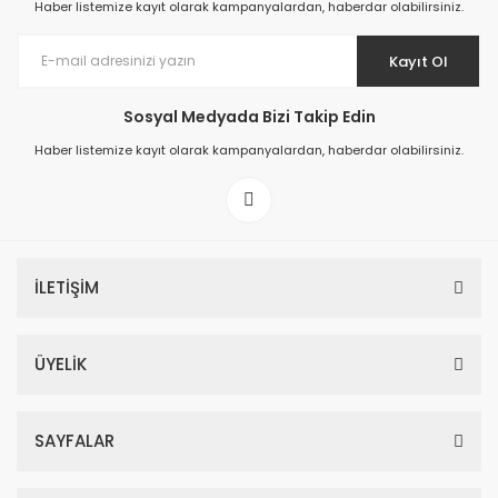
Haber listemize kayıt olarak kampanyalardan, haberdar olabilirsiniz.
Kayıt Ol
Sosyal Medyada Bizi Takip Edin
Prime ArtDECO Duvar Kağıdı Tutkalı 500 gr
Haber listemize kayıt olarak kampanyalardan, haberdar olabilirsiniz.
149,00 TL
199,00 TL
İLETİŞİM
ÜYELİK
SAYFALAR