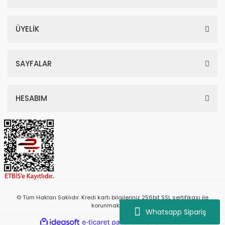
ÜYELİK
SAYFALAR
HESABIM
© Tüm Hakları Saklıdır. Kredi kartı bilgileriniz 256bit SSL sertifikası ile
korunmaktadır.
Whatsapp Sipariş
ile
ideasoft
e-