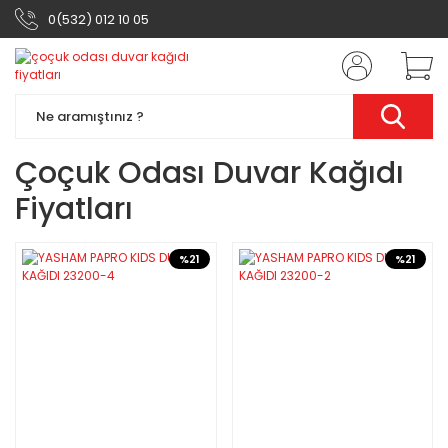
0(532) 012 10 05
Çoçuk Odası Duvar Kağıdı
Fiyatları
%21
%21