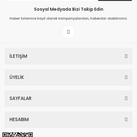
Sosyal Medyada Bizi Takip Edin
149,00 TL
Haber listemize kayıt olarak kampanyalardan, haberdar olabilirsiniz.
199,00 TL
İLETİŞİM
ÜYELİK
SAYFALAR
HESABIM