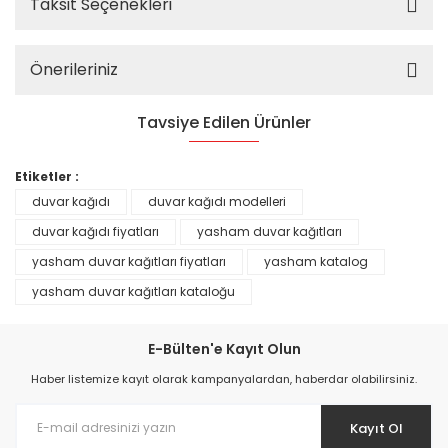
Taksit Seçenekleri
Önerileriniz
Tavsiye Edilen Ürünler
%25
Etiketler :
duvar kağıdı
duvar kağıdı modelleri
duvar kağıdı fiyatları
yasham duvar kağıtları
yasham duvar kağıtları fiyatları
yasham katalog
yasham duvar kağıtları kataloğu
E-Bülten'e Kayıt Olun
Haber listemize kayıt olarak kampanyalardan, haberdar olabilirsiniz.
Kayıt Ol
Prime ArtDECO Duvar Kağıdı Tutkalı 500 gr