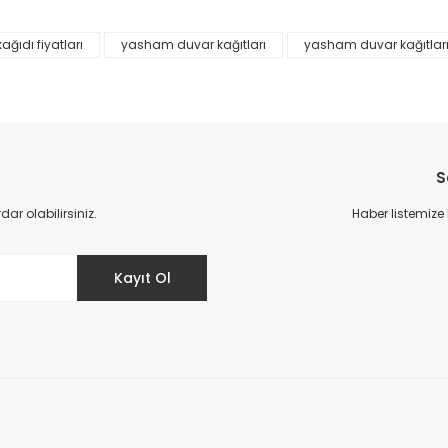
Yorum Yaz
ağıdı fiyatları
yasham duvar kağıtları
yasham duvar kağıtları 
S
r olabilirsiniz.
Haber listemize
Gönder
Kayıt Ol