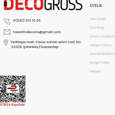
ÜYELİK
Yeni Üyelik
0(532) 012 10 05
Üye Girişi
tasarimdecoria@gmail.com
Şifremi Unuttum
Yeditepe mah. Yavuz sultan selim cad. No
İletişim Formu
:203/B. Şahinbey/Gaziantep
Havale Bildirim
Kargo Takibi
İletişim