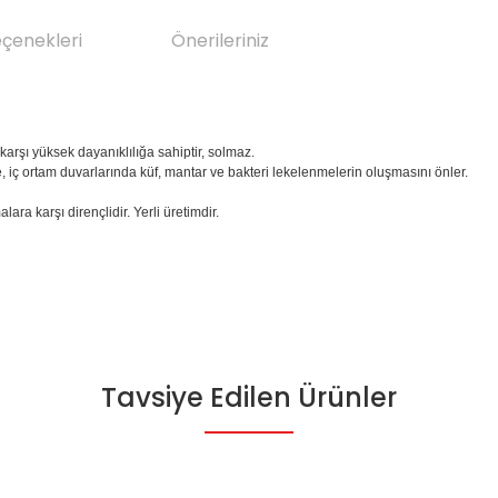
eçenekleri
Önerileriniz
arşı yüksek dayanıklılığa sahiptir, solmaz.
 iç ortam duvarlarında küf, mantar ve bakteri lekelenmelerin oluşmasını önler.
lara karşı dirençlidir. Yerli üretimdir.
Tavsiye Edilen Ürünler
da yetersiz gördüğünüz noktaları öneri formunu kullanarak tarafımıza il
Bu ürüne ilk yorumu siz yapın!