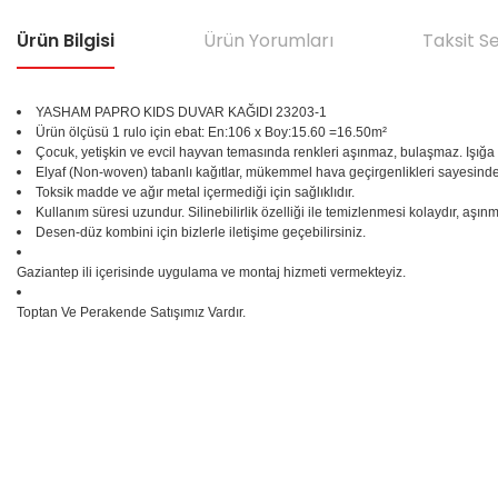
Ürün Bilgisi
Ürün Yorumları
Taksit S
YASHAM PAPRO KIDS DUVAR KAĞIDI 23203-1
Ürün ölçüsü 1 rulo için ebat: En:106 x Boy:15.60 =16.50m²
Çocuk, yetişkin ve evcil hayvan temasında renkleri aşınmaz, bulaşmaz. Işığa k
Elyaf (Non-woven) tabanlı kağıtlar, mükemmel hava geçirgenlikleri sayesinde,
Toksik madde ve ağır metal içermediği için sağlıklıdır.
Kullanım süresi uzundur. Silinebilirlik özelliği ile temizlenmesi kolaydır, aşınma
Desen-düz kombini için bizlerle iletişime geçebilirsiniz.
Gaziantep ili içerisinde uygulama ve montaj hizmeti vermekteyiz.
Toptan Ve Perakende Satışımız Vardır.
Bu ürünün fiyat bilgisi, resim, ürün açıklamalarında ve diğer konular
Görüş ve önerileriniz için teşekkür ederiz.
Ürün resmi kalitesiz, bozuk veya görüntülenemiyor.
%25