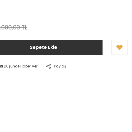
!
1.900,00 TL
Sepete Ekle
atı Düşünce Haber Ver
Paylaş