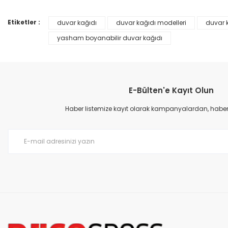
Ürün açıklamasında eksik bilgiler bulunuyor.
Ürün bilgilerinde hatalar bulunuyor.
Etiketler :
duvar kağıdı
duvar kağıdı modelleri
duvar k
Ürün fiyatı diğer sitelerden daha pahalı.
yasham boyanabilir duvar kağıdı
Bu ürüne benzer farklı alternatifler olmalı.
E-Bülten'e Kayıt Olun
Haber listemize kayıt olarak kampanyalardan, haberda
Prime ArtDECO Duvar Kağıdı Tutkalı 500 gr
149,00 TL
199,00 TL