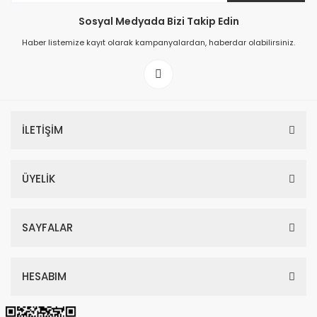
Sosyal Medyada Bizi Takip Edin
149,00 TL
Haber listemize kayıt olarak kampanyalardan, haberdar olabilirsiniz.
199,00 TL
İLETİŞİM
ÜYELİK
SAYFALAR
HESABIM