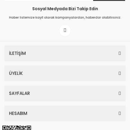
Sosyal Medyada Bizi Takip Edin
149,00 TL
Haber listemize kayıt olarak kampanyalardan, haberdar olabilirsiniz.
199,00 TL
İLETİŞİM
ÜYELİK
SAYFALAR
HESABIM