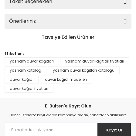
Taksit Seçenekleri
Önerileriniz
Tavsiye Edilen Ürünler
%25
Etiketler :
yasham duvar kağıtları
yasham duvar kağıtları fiyatları
yasham katalog
yasham duvar kağıtları kataloğu
duvar kağıdı
duvar kağıdı modelleri
duvar kağıdı fiyatları
E-Bülten'e Kayıt Olun
Haber listemize kayıt olarak kampanyalardan, haberdar olabilirsiniz.
Kayıt Ol
Prime ArtDECO Duvar Kağıdı Tutkalı 500 gr