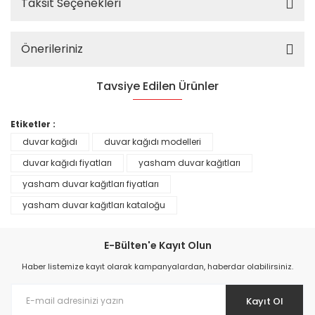
Taksit Seçenekleri
Önerileriniz
Tavsiye Edilen Ürünler
%25
Etiketler :
duvar kağıdı
duvar kağıdı modelleri
duvar kağıdı fiyatları
yasham duvar kağıtları
yasham duvar kağıtları fiyatları
yasham duvar kağıtları kataloğu
E-Bülten'e Kayıt Olun
Haber listemize kayıt olarak kampanyalardan, haberdar olabilirsiniz.
Kayıt Ol
Prime ArtDECO Duvar Kağıdı Tutkalı 500 gr