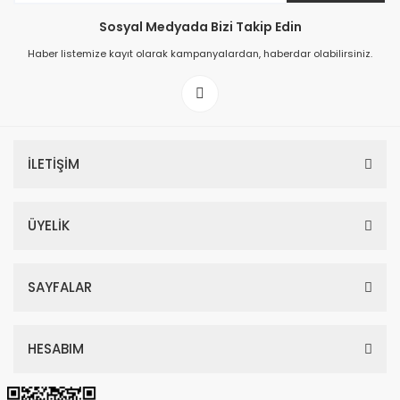
Sosyal Medyada Bizi Takip Edin
149,00 TL
Haber listemize kayıt olarak kampanyalardan, haberdar olabilirsiniz.
199,00 TL
İLETİŞİM
ÜYELİK
SAYFALAR
HESABIM