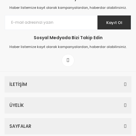
Haber listemize kayıt olarak kampanyalardan, haberdar olabilirsiniz.
Kayıt Ol
Sosyal Medyada Bizi Takip Edin
Prime ArtDECO Duvar Kağıdı Tutkalı 500 gr
Haber listemize kayıt olarak kampanyalardan, haberdar olabilirsiniz.
149,00 TL
199,00 TL
İLETİŞİM
ÜYELİK
SAYFALAR