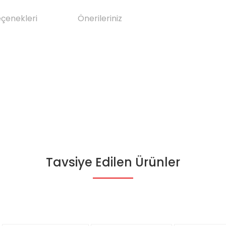
eçenekleri
Önerileriniz
Tavsiye Edilen Ürünler
da yetersiz gördüğünüz noktaları öneri formunu kullanarak tarafımıza il
Bu ürüne ilk yorumu siz yapın!
Yorum Yaz