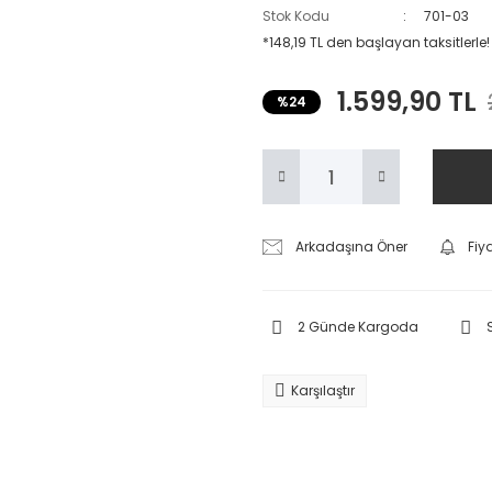
Stok Kodu
701-03
*148,19 TL den başlayan taksitlerle!
1.599,90 TL
%24
Arkadaşına Öner
Fiy
2 Günde Kargoda
Karşılaştır