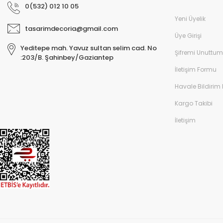
0(532) 012 10 05
Yeni Üyelik
tasarimdecoria@gmail.com
Üye Girişi
Yeditepe mah. Yavuz sultan selim cad. No
Şifremi Unuttum
:203/B. Şahinbey/Gaziantep
İletişim Formu
Havale Bildirim
Kargo Takibi
İletişim