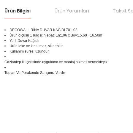
Ürün Bilgisi
Ürün Yorumları
Taksit S
DECOWALL RİNA DUVAR KAĞIDI 701-03
Ürün ölçüsü 1 rulo için ebat: En:106 x Boy:15.60 =16.50m²
Yerli Duvar Kağıdı
Ürün leke ve kir tutmaz, silinebilir.
Kullanım süresi uzundur.
Gaziantep ili içerisinde uygulama ve montaj hizmeti vermekteyiz.
Toptan Ve Perakende Satışımız Vardır.
Bu ürünün fiyat bilgisi, resim, ürün açıklamalarında ve diğer konular
Görüş ve önerileriniz için teşekkür ederiz.
Ürün resmi kalitesiz, bozuk veya görüntülenemiyor.
%25
Ürün açıklamasında eksik bilgiler bulunuyor.