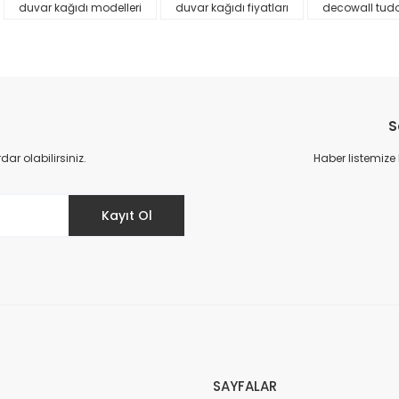
duvar kağıdı modelleri
duvar kağıdı fiyatları
decowall tud
S
r olabilirsiniz.
Haber listemize
Gönder
Kayıt Ol
SAYFALAR