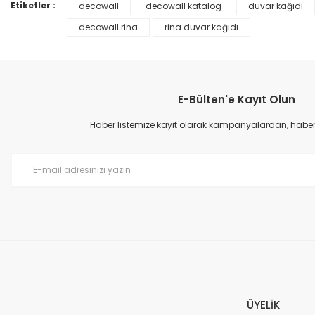
Ürün bilgilerinde hatalar bulunuyor.
Etiketler :
decowall
decowall katalog
duvar kağıdı
Ürün fiyatı diğer sitelerden daha pahalı.
decowall rina
rina duvar kağıdı
Bu ürüne benzer farklı alternatifler olmalı.
E-Bülten'e Kayıt Olun
Haber listemize kayıt olarak kampanyalardan, haberda
Prime ArtDECO Duvar Kağıdı Tutkalı 500 gr
149,00 TL
199,00 TL
ÜYELİK