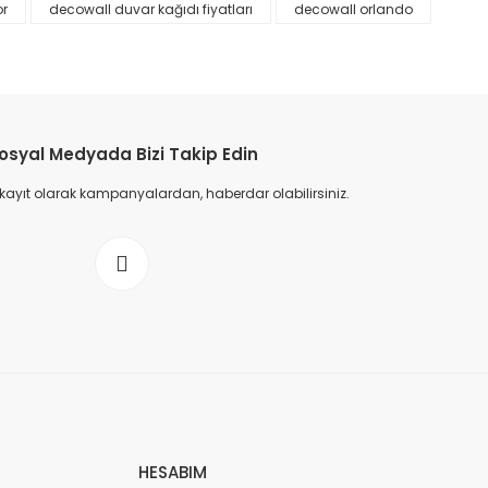
or
decowall duvar kağıdı fiyatları
decowall orlando
osyal Medyada Bizi Takip Edin
 kayıt olarak kampanyalardan, haberdar olabilirsiniz.
HESABIM