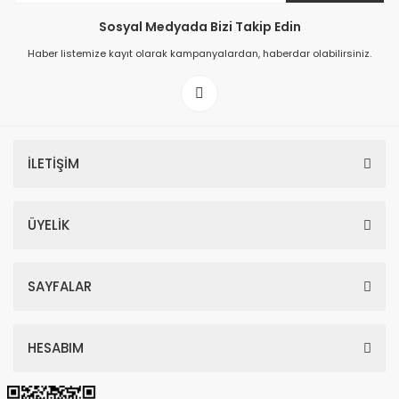
Sosyal Medyada Bizi Takip Edin
149,00 TL
Haber listemize kayıt olarak kampanyalardan, haberdar olabilirsiniz.
199,00 TL
İLETİŞİM
ÜYELİK
SAYFALAR
HESABIM