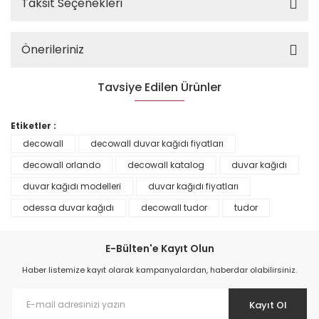
Taksit Seçenekleri
Önerileriniz
Tavsiye Edilen Ürünler
%25
Etiketler :
decowall
decowall duvar kağıdı fiyatları
decowall orlando
decowall katalog
duvar kağıdı
duvar kağıdı modelleri
duvar kağıdı fiyatları
odessa duvar kağıdı
decowall tudor
tudor
E-Bülten'e Kayıt Olun
Haber listemize kayıt olarak kampanyalardan, haberdar olabilirsiniz.
Kayıt Ol
Prime ArtDECO Duvar Kağıdı Tutkalı 500 gr