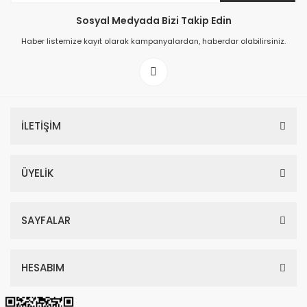
Sosyal Medyada Bizi Takip Edin
149,00 TL
Haber listemize kayıt olarak kampanyalardan, haberdar olabilirsiniz.
199,00 TL
İLETİŞİM
ÜYELİK
SAYFALAR
HESABIM