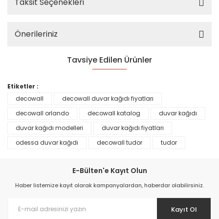
Taksit Seçenekleri
Önerileriniz
Tavsiye Edilen Ürünler
%25
Etiketler :
decowall
decowall duvar kağıdı fiyatları
decowall orlando
decowall katalog
duvar kağıdı
duvar kağıdı modelleri
duvar kağıdı fiyatları
odessa duvar kağıdı
decowall tudor
tudor
E-Bülten'e Kayıt Olun
Haber listemize kayıt olarak kampanyalardan, haberdar olabilirsiniz.
Kayıt Ol
Prime ArtDECO Duvar Kağıdı Tutkalı 500 gr