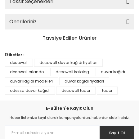
Taksit Seçenekleri
Önerileriniz
Tavsiye Edilen Ürünler
%25
Etiketler :
decowall
decowall duvar kağıdı fiyatları
decowall orlando
decowall katalog
duvar kağıdı
duvar kağıdı modelleri
duvar kağıdı fiyatları
odessa duvar kağıdı
decowall tudor
tudor
E-Bülten'e Kayıt Olun
Haber listemize kayıt olarak kampanyalardan, haberdar olabilirsiniz.
Kayıt Ol
Prime ArtDECO Duvar Kağıdı Tutkalı 500 gr