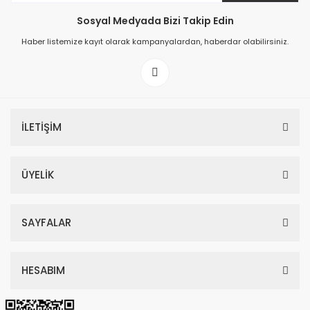
Sosyal Medyada Bizi Takip Edin
149,00 TL
Haber listemize kayıt olarak kampanyalardan, haberdar olabilirsiniz.
199,00 TL
İLETİŞİM
ÜYELİK
SAYFALAR
HESABIM