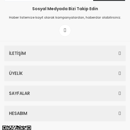
Sosyal Medyada Bizi Takip Edin
149,00 TL
Haber listemize kayıt olarak kampanyalardan, haberdar olabilirsiniz.
199,00 TL
İLETİŞİM
ÜYELİK
SAYFALAR
HESABIM