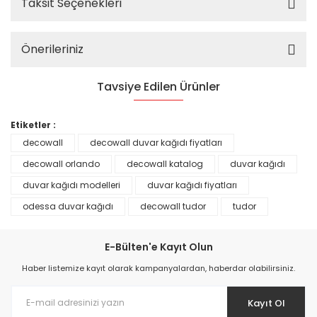
Taksit Seçenekleri
Önerileriniz
Tavsiye Edilen Ürünler
%25
Etiketler :
decowall
decowall duvar kağıdı fiyatları
decowall orlando
decowall katalog
duvar kağıdı
duvar kağıdı modelleri
duvar kağıdı fiyatları
odessa duvar kağıdı
decowall tudor
tudor
E-Bülten'e Kayıt Olun
Haber listemize kayıt olarak kampanyalardan, haberdar olabilirsiniz.
Kayıt Ol
Prime ArtDECO Duvar Kağıdı Tutkalı 500 gr