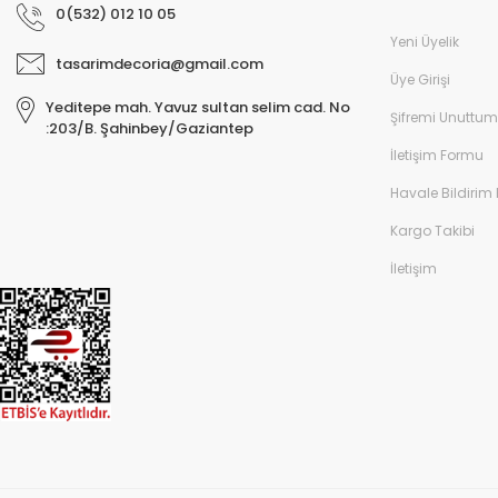
0(532) 012 10 05
Yeni Üyelik
tasarimdecoria@gmail.com
Üye Girişi
Yeditepe mah. Yavuz sultan selim cad. No
Şifremi Unuttum
:203/B. Şahinbey/Gaziantep
İletişim Formu
Havale Bildirim
Kargo Takibi
İletişim