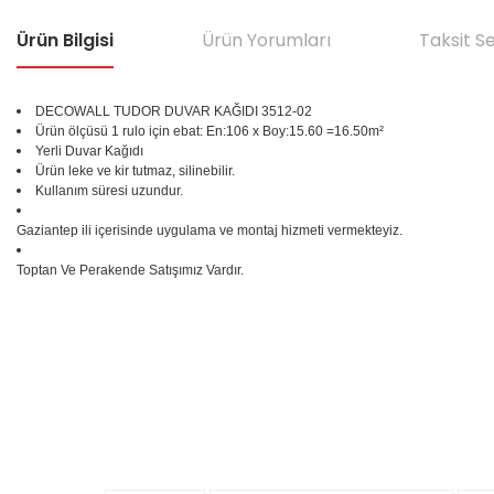
Ürün Bilgisi
Ürün Yorumları
Taksit S
DECOWALL TUDOR DUVAR KAĞIDI 3512-02
Ürün ölçüsü 1 rulo için ebat: En:106 x Boy:15.60 =16.50m²
Yerli Duvar Kağıdı
Ürün leke ve kir tutmaz, silinebilir.
Kullanım süresi uzundur.
Gaziantep ili içerisinde uygulama ve montaj hizmeti vermekteyiz.
Toptan Ve Perakende Satışımız Vardır.
Bu ürünün fiyat bilgisi, resim, ürün açıklamalarında ve diğer konular
Görüş ve önerileriniz için teşekkür ederiz.
Ürün resmi kalitesiz, bozuk veya görüntülenemiyor.
%25
Ürün açıklamasında eksik bilgiler bulunuyor.