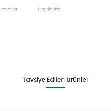
eçenekleri
Önerileriniz
Tavsiye Edilen Ürünler
da yetersiz gördüğünüz noktaları öneri formunu kullanarak tarafımıza il
Bu ürüne ilk yorumu siz yapın!
Yorum Yaz