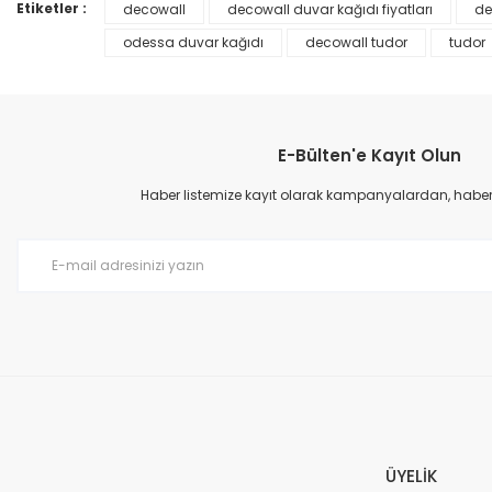
Ürün bilgilerinde hatalar bulunuyor.
Etiketler :
decowall
decowall duvar kağıdı fiyatları
de
Ürün fiyatı diğer sitelerden daha pahalı.
odessa duvar kağıdı
decowall tudor
tudor
Bu ürüne benzer farklı alternatifler olmalı.
E-Bülten'e Kayıt Olun
Haber listemize kayıt olarak kampanyalardan, haberda
Prime ArtDECO Duvar Kağıdı Tutkalı 500 gr
149,00 TL
199,00 TL
ÜYELİK