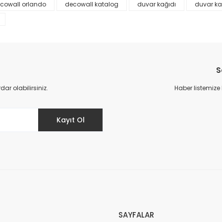
cowall orlando
decowall katalog
duvar kağıdı
duvar ka
S
r olabilirsiniz.
Haber listemize
Gönder
Kayıt Ol
SAYFALAR