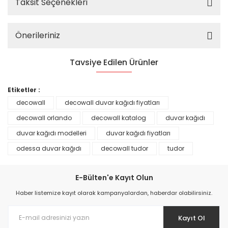
Taksit Seçenekleri
Önerileriniz
Tavsiye Edilen Ürünler
%25
Etiketler :
decowall
decowall duvar kağıdı fiyatları
decowall orlando
decowall katalog
duvar kağıdı
duvar kağıdı modelleri
duvar kağıdı fiyatları
odessa duvar kağıdı
decowall tudor
tudor
E-Bülten'e Kayıt Olun
Haber listemize kayıt olarak kampanyalardan, haberdar olabilirsiniz.
Kayıt Ol
Prime ArtDECO Duvar Kağıdı Tutkalı 500 gr