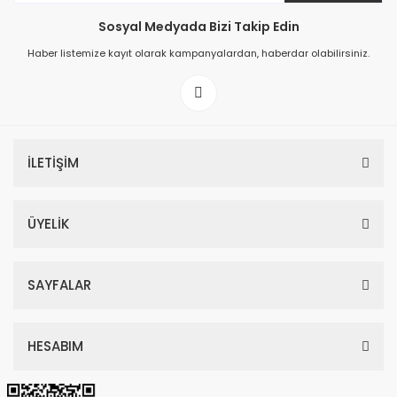
Sosyal Medyada Bizi Takip Edin
149,00 TL
Haber listemize kayıt olarak kampanyalardan, haberdar olabilirsiniz.
199,00 TL
İLETİŞİM
ÜYELİK
SAYFALAR
HESABIM